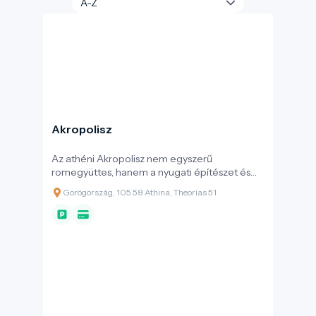
Akropolisz
Az athéni Akropolisz nem egyszerű
romegyüttes, hanem a nyugati építészet és
városkultúra egyik alapképe: egy
Görögország, 105 58 Athina, Theorias 51
sziklagerincre épített szent tér, amely
évszázadokon át a város vallási, politikai és
szimbolikus középpontja volt. A ma látható
emlékkép döntő része a Kr. e. 5. századi
újjáépítéshez kapcsolódik, amikor Athén a
perzsa háborúk után, Periklész korában a
görög világ meghatározó hatalmává vált. A
helyszín kiemelkedő egyetemes értékét az
UNESCO is megerősíti: az Akropolisz a