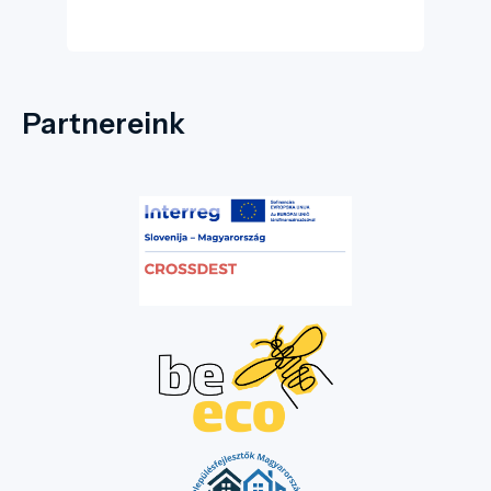
világörökség része, és „az ókori görög
monumentális komplexumok” egyik
legteljesebb fennmaradt együttese.
Partnereink