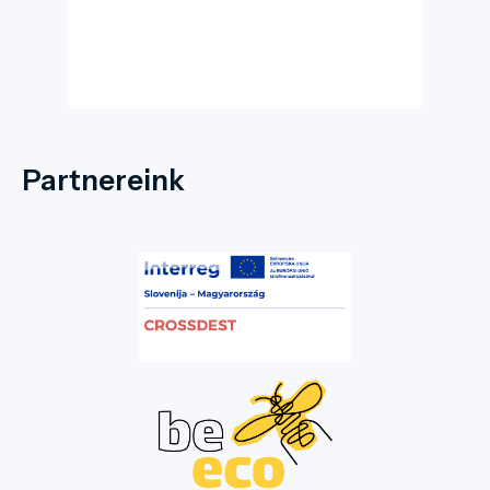
a Művelődés Házban „Nyitott ablak” című
vígjátékot adták elő, másnap ünnepélyes
keretek között adták át a sajátkezűleg
készített kis kopjafát barátságuk jeléül. Ez a
Justh Zsigmond Művház előtti parkban van. A
második falunapunkra, 1995. szeptember 30-
ra, torjai barátaink egy székelykapuval
ajándékozták meg Gádoros község
lakosságát. A székelykaput Miholcsa József
Partnereink
népi faragóművész készítette. Az átadó
ünnepségen Kováts András Torja
Polgármestere monda: „ Aki átsétál a
székelykapu alatt, az mindig gondoljon arra,
hogy a testvértelepülés lakói szívvel-lélekkel
Magyarországhoz tartoznak”.