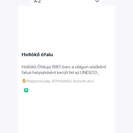
Hollókő ófalu
Hollókő Ófaluja 1987-ben, a világon elsőként
falusi helyszínként került fel az UNESCO
Világörökségi listájára. Az elismerés alapja a
Magyarország, 3176 Hollókő, Kossuth utca
település építészeti egysége: a 67 védett
házból álló falumag hűen őrzi a 17-18. századi
népi építészetet.