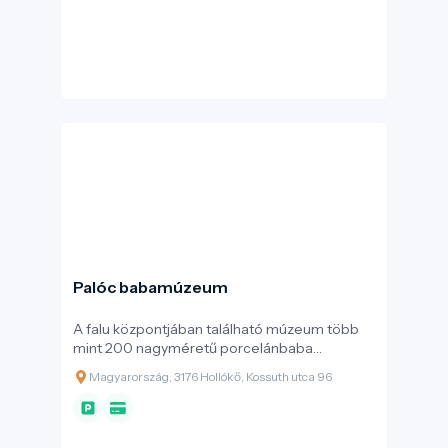
majd a Szécsényi család is birtokolta. A török
hódoltság idején stratégiai végvárként
szolgált, többször gazdát cserélt, mígnem a
18. század elején, a Rákóczi-szabadságharcot
követően – sok más magyar várhoz hasonlóan
– I. Lipót császár rendeletére részben
lerombolták. A 20. század végén és a 21.
század elején végrehajtott alapos
rekonstrukcióknak köszönhetően ma már
teljes pompájában látogatható, bemutatva a
lovagkori élet mindennapjait.
Palóc babamúzeum
A falu központjában található múzeum több
mint 200 nagyméretű porcelánbaba
segítségével mutatja be a palóc vidék
Magyarország, 3176 Hollókő, Kossuth utca 96
elképesztő öltözködési kultúráját.