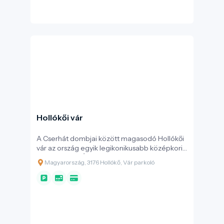
Hollókői vár
A Cserhát dombjai között magasodó Hollókői
vár az ország egyik legikonikusabb középkori
erődítménye. Építése közvetlenül a tatárjárás
Magyarország, 3176 Hollókő, Vár parkoló
után, a 13. század végén kezdődött meg a
Kacsics nemzetség jóvoltából. Az erődítmény
elsődleges feladata a környék és a fontos
kereskedelmi utak védelme volt. Az
évszázadok során a vár tulajdonosai sűrűn
váltották egymást: Csák Máté, Károly Róbert,