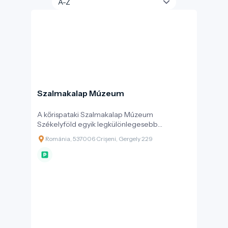
Szalmakalap Múzeum
A kőrispataki Szalmakalap Múzeum
Székelyföld egyik legkülönlegesebb
tematikus gyűjteménye, amely egy egyszerű,
Románia, 537006 Crișeni, Gergely 229
mégis sokrétű használati tárgyon – a
szalmakalapon – keresztül mutatja be a helyi
paraszti kultúra, kézművesség és közösségi
identitás értékeit. A Hargita megyei Kőrispatak
településen található múzeum egy falusi porta
épületében kapott helyet, s célja a mesterség
múltjának, technikájának, és esztétikai
világának megőrzése, élővé tétele.