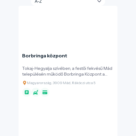
Borbringa központ
Tokaj-Hegyalja szívében, a festői fekvésű Mád
településén működő Borbringa Központ a
térség aktív turizmusának és szelíd
Magyarország, 3909 Mád, Rákóczi utca 5
mobilitásának első számú csomópontja. A
központ megteremtésével egy olyan modern,
komplex szolgáltatóhely jött létre, amely a
Tokaji borvidék egyedülálló kultúrtáját, a dűlők
világát és a helyi örökséget köti össze a
környezetbarát felfedezés örömével.