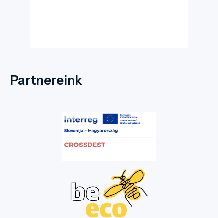
szellemi központjának állít méltó emléket,
miközben a mai látogatók számára a kulturális
emlékezet és a felelősségteljes turizmus
meghatározó helyszíne.
Partnereink