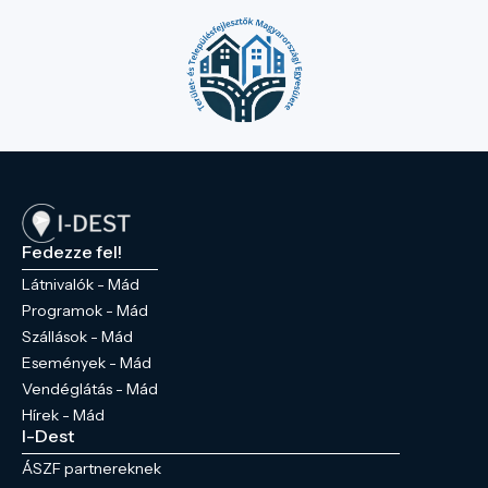
Fedezze fel!
Látnivalók - Mád
Programok - Mád
Szállások - Mád
Események - Mád
Vendéglátás - Mád
Hírek - Mád
I-Dest
ÁSZF partnereknek