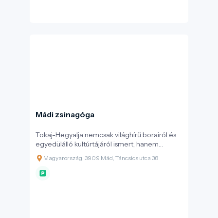
Mádi zsinagóga
Tokaj-Hegyalja nemcsak világhírű borairól és
egyedülálló kultúrtájáról ismert, hanem
gazdag vallási és kulturális sokszínűségéről is. A
Magyarország, 3909 Mád, Táncsics utca 38
borvidék építészeti és szellemi örökségének
egyik legkiemelkedőbb, nemzetközileg is
számon tartott emléke a mádi zsinagóga. A
copf stílusban épült, páratlan szépségű
műemlék épület a hegyaljai zsidóság egykori
virágzó életének, gazdasági szerepének és