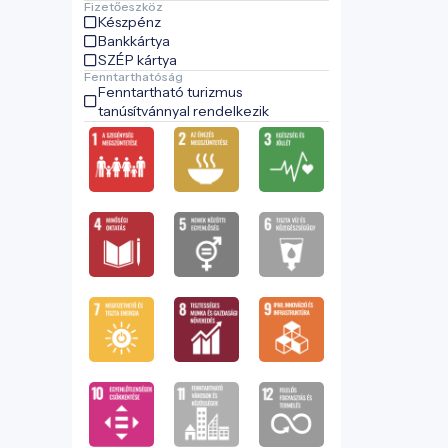
Fizetőeszköz
Készpénz
Bankkártya
SZÉP kártya
Fenntarthatóság
Fenntartható turizmus
tanúsítvánnyal rendelkezik