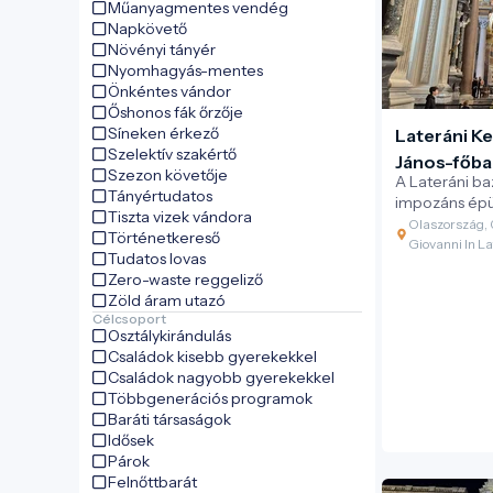
Műanyagmentes vendég
Napkövető
Növényi tányér
Nyomhagyás-mentes
Önkéntes vándor
Őshonos fák őrzője
Síneken érkező
Lateráni K
Szelektív szakértő
János-főbaz
Szezon követője
A Lateráni ba
Giovanni in
Tányértudatos
impozáns épü
Tiszta vizek vándora
hanem a kato
Olaszország,
Történetkereső
rangú templo
Giovanni In L
Tudatos lovas
hirdeti: „Omni
Zero-waste reggeliző
ecclesiarum m
Zöld áram utazó
város és a f
Célcsoport
templomának a
Osztálykirándulás
püspök, azaz 
Családok kisebb gyerekekkel
székesegyház
Családok nagyobb gyerekekkel
a pápaság szé
Többgenerációs programok
Vatikán átvet
Baráti társaságok
Idősek
Párok
Felnőttbarát