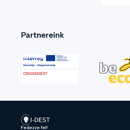
Partnereink
Fedezze fel!