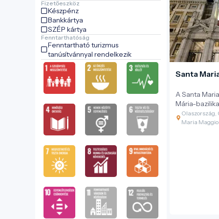
Fizetőeszköz
Készpénz
Bankkártya
SZÉP kártya
Fenntarthatóság
Fenntartható turizmus
tanúsítvánnyal rendelkezik
Santa Maria
A Santa Mari
Mária-bazilika
legfontosabb
Olaszország, 
temploma. Az
Maria Maggio
magasodó épü
tökéletes péld
mozaikok, re
mennyezet és
itt egyedüláll
művészettörté
spirituális ra