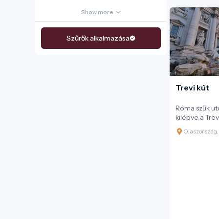
Show more
Szűrők alkalmazása
Trevi kút
Róma szűk utc
kilépve a Trev
erejű. A Pala
Olaszország,
épített hata
csupán egy k
monumentális 
csobogása, a 
és a tömeg mo
szimfóniát al
látogatói szá
életérzés és 
csúcspontja.