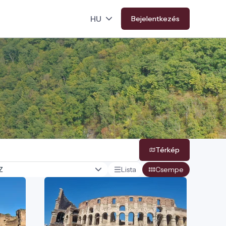
Bejelentkezés
Térkép
Lista
Csempe