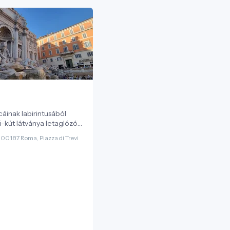
áinak labirintusából
i-kút látványa letaglózó
zzo Poli homlokzatába
 00187 Roma, Piazza di Trevi
lmas szoborcsoport nem
út, hanem egy
barokk díszlet, ahol a víz
fehér márvány csillogása
raja egyedülálló városi
kot. Az I-DEST.com
mára ez a helyszín a római
a vízi mérnöki tudomány