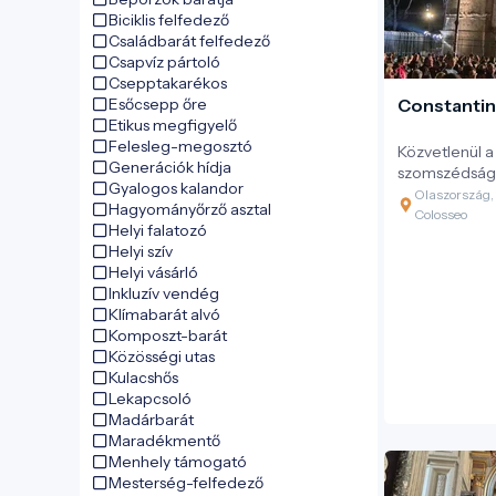
Biciklis felfedező
Családbarát felfedező
Csapvíz pártoló
Csepptakarékos
Esőcsepp őre
Constantin
Etikus megfigyelő
Felesleg-megosztó
Közvetlenül 
Generációk hídja
szomszédság
Gyalogos kalandor
legnagyobb é
Olaszország,
Hagyományőrző asztal
diadalíve. A 
Colosseo
Helyi falatozó
monumentáli
Helyi szív
győztes csatá
Helyi vásárló
egy korszakhat
Inkluzív vendég
olyan nagy é
Klímabarát alvó
Birodalom még
Komposzt-barát
de már a ker
Közösségi utas
emelt.
Kulacshős
Lekapcsoló
Madárbarát
Maradékmentő
Menhely támogató
Mesterség-felfedező