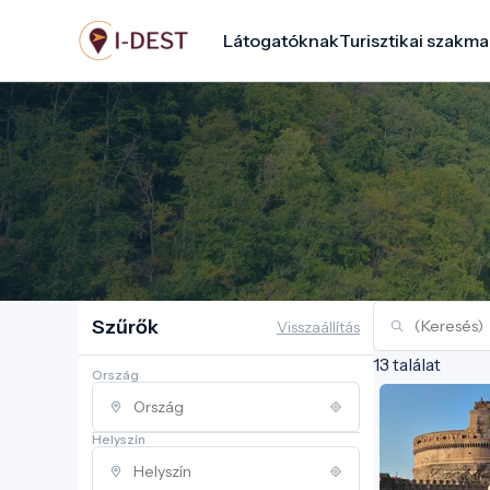
Ugrás
Látogatóknak
Turisztikai szakma
a
tartalomra
Szűrők
Visszaállítás
13 találat
Ország
Helyszín