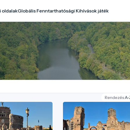
i oldalak
Globális Fenntarthatósági Kihívások játék
Rendezés: