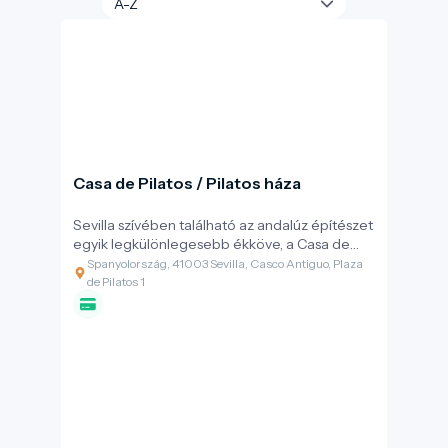
Casa de Pilatos / Pilatos háza
Sevilla szívében található az andalúz építészet
egyik legkülönlegesebb ékköve, a Casa de
Pilatos. Ez a palota nem csupán egy
Spanyolország, 41003 Sevilla, Casco Antiguo, Plaza
történelmi műemlék, hanem egy élő példája
de Pilatos 1
annak, hogyan maradhat egy épület
évszázadokon át releváns és fenntartható a
változó környezeti és társadalmi feltételek
mellett is.