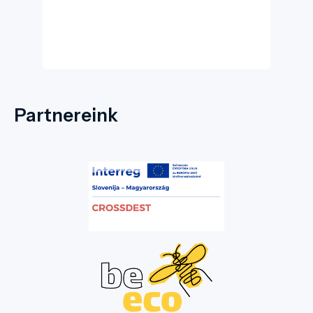
UNESCO Világörökség-ként is nyilvántartott
monumentális együttes része.
Partnereink