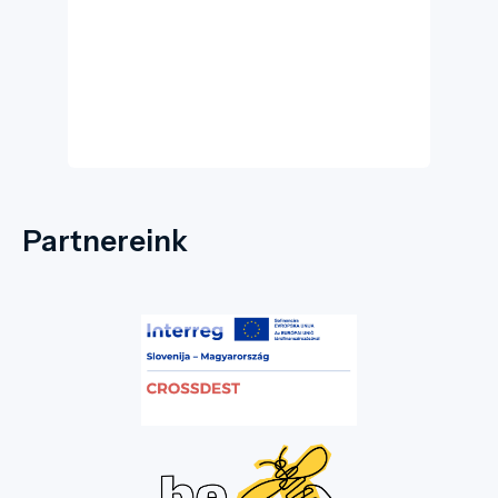
építettek Ugron Ákos megbízásából, őse,
Ugron Lázár testamentuma alapján. Az
eredetileg sírkápolnának szánt épület ma is
őrzi a család történetének emlékét.
Partnereink