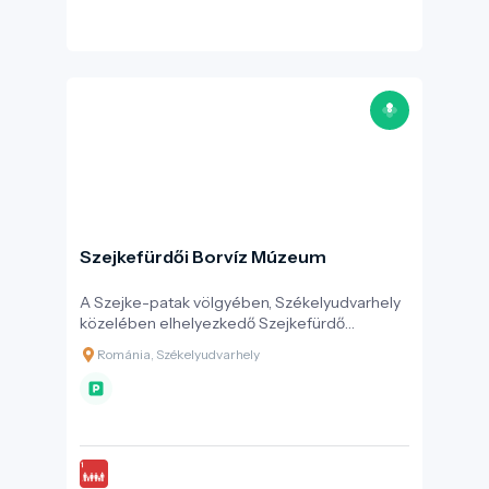
Szejkefürdői Borvíz Múzeum
A Szejke-patak völgyében, Székelyudvarhely
közelében elhelyezkedő Szejkefürdő
évtizedek óta a székely borvíz (ásványvíz)
Románia, Székelyudvarhely
kultúrájának központja. A természetes
forrásokat – köztük a Sarolta-forrást, mely
jellegzetesen enyhén kénes, petróleumszagú
vizéről ismert – már a 18. századtól használták
gyógyító ivóvízként. Hargita megyében közel
2 500 különböző borvízforrás található,