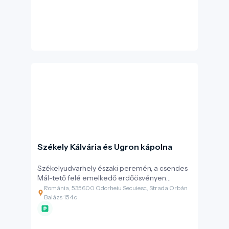
amelyek változatos ásványi összetételben
nyújtanak egészségügyi és kulturális élményt.
Székely Kálvária és Ugron kápolna
Székelyudvarhely északi peremén, a csendes
Mál-tető felé emelkedő erdőösvényen
található a Székely Kálvária, amely különleges
Románia, 535600 Odorheiu Secuiesc, Strada Orbán
módon ötvözi a spirituális elmélyülést a
Balázs 154 c
székely közösségi emlékezettel és a kortárs
művészeti kifejezéssel. A helyszín központi
eleme az Ugron-kápolna, amelyet 1890-ben