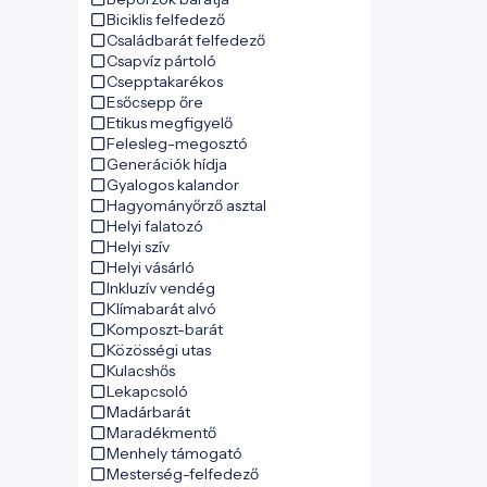
Biciklis felfedező
Családbarát felfedező
Csapvíz pártoló
Csepptakarékos
Esőcsepp őre
Etikus megfigyelő
Felesleg-megosztó
Generációk hídja
Gyalogos kalandor
Hagyományőrző asztal
Helyi falatozó
Helyi szív
Helyi vásárló
Inkluzív vendég
Klímabarát alvó
Komposzt-barát
Közösségi utas
Kulacshős
Lekapcsoló
Madárbarát
Maradékmentő
Menhely támogató
Mesterség-felfedező