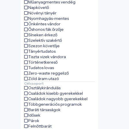
Műanyagmentes vendég
Napkövető
Növényi tányér
Nyomhagyás-mentes
Önkéntes vándor
Őshonos fák őrzője
Síneken érkező
Szelektív szakértő
Szezon követője
Tányértudatos
Tiszta vizek vándora
Történetkereső
Tudatos lovas
Zero-waste reggeliző
Zöld áram utazó
Célcsoport
Osztálykirándulás
Családok kisebb gyerekekkel
Családok nagyobb gyerekekkel
Többgenerációs programok
Baráti társaságok
Idősek
Párok
Felnőttbarát