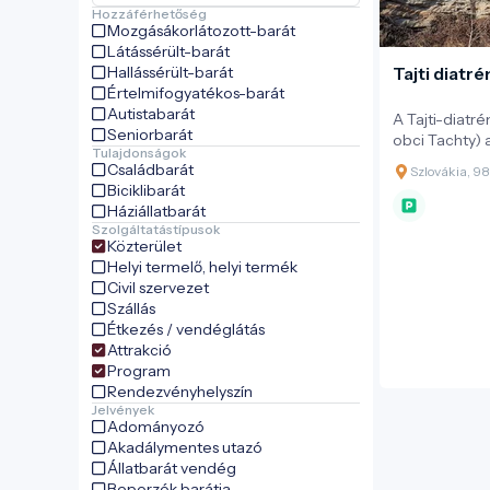
Hozzáférhetőség
Mozgásákorlátozott-barát
Látássérült-barát
Hallássérült-barát
Tajti diatr
Értelmifogyatékos-barát
Autistabarát
A Tajti-diatr
Seniorbarát
obci Tachty) 
Tulajdonságok
magyar határ
Családbarát
Szlovákia, 98
(magyarul: Ta
Biciklibarát
található. Ez
Háziállatbarát
Pannon térség
Szolgáltatástípusok
tanúja.
Közterület
Helyi termelő, helyi termék
Civil szervezet
Szállás
Étkezés / vendéglátás
Attrakció
Program
Rendezvényhelyszín
Jelvények
Adományozó
Akadálymentes utazó
Állatbarát vendég
Beporzók barátja