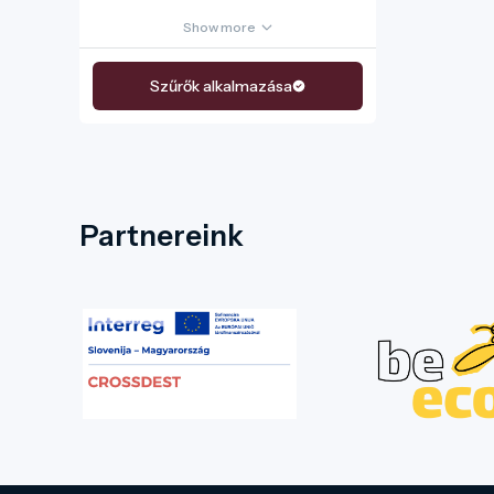
Show more
Szűrők alkalmazása
Partnereink