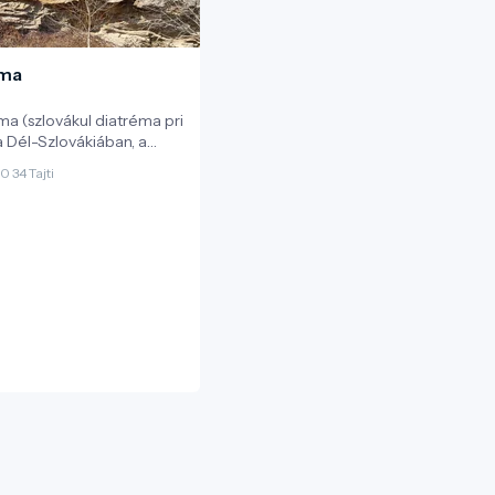
éma
éma (szlovákul diatréma pri
a Dél-Szlovákiában, a
 közelében fekvő Tachty
0 34 Tajti
jti) település határában
 a képződmény a Kárpát–
 vulkáni múltjának egyik