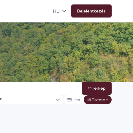
Bejelentkezés
Térkép
Lista
Csempe