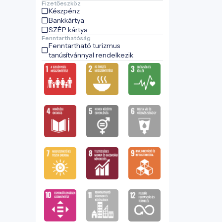
Fizetőeszköz
Készpénz
Bankkártya
SZÉP kártya
Fenntarthatóság
Fenntartható turizmus
tanúsítvánnyal rendelkezik