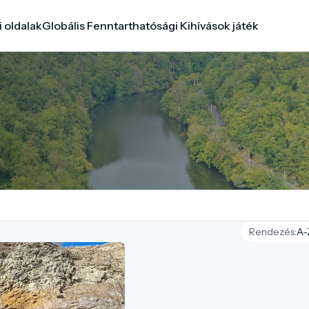
i oldalak
Globális Fenntarthatósági Kihívások játék
Rendezés: