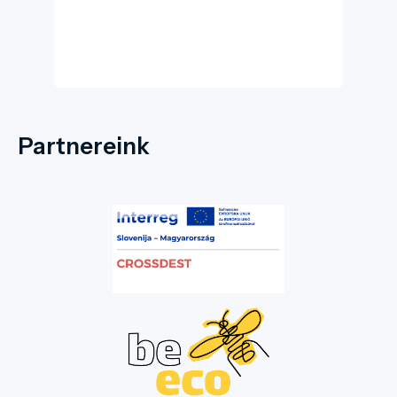
meg, hanem az emberi kultúra folytonosságát
is megtapasztalhatja.
Partnereink