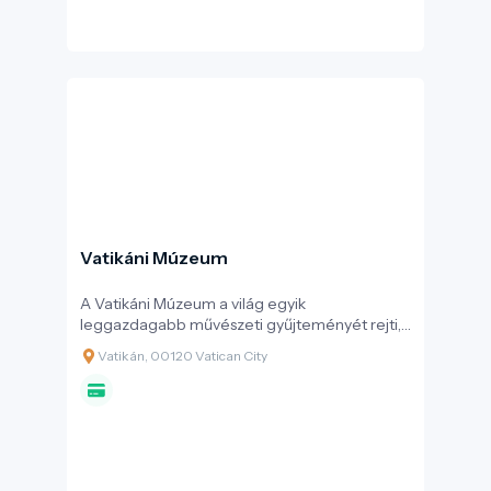
Vatikáni Múzeum
A Vatikáni Múzeum a világ egyik
leggazdagabb művészeti gyűjteményét rejti,
amely az egyiptomi régiségektől a reneszánsz
Vatikán, 00120 Vatican City
mesterműveken át a modern vallásos
művészetig ível. A több mint hét kilométernyi
folyosórendszer nem csupán kiállítótér,
hanem a pápák évszázados mecénási
tevékenységének lenyomata. A látogató itt
nemcsak a Sixtus-kápolna freskóit csodálhatja