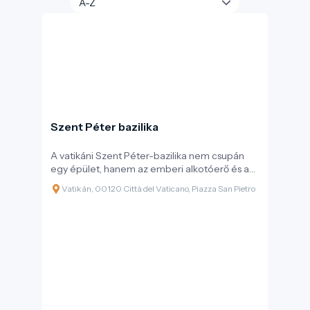
Szent Péter bazilika
A vatikáni Szent Péter-bazilika nem csupán
egy épület, hanem az emberi alkotóerő és a
vallási áhítat ötvözete. A reneszánsz és a
Vatikán, 00120 Città del Vaticano, Piazza San Pietro
barokk legnagyobb mesterei – köztük
Michelangelo, Bramante és Bernini –
dolgoztak azon, hogy a hagyomány szerint
Szent Péter apostol sírja fölé emelt templom
a világ legimpozánsabb szakrális tere legyen.
A bazilika meglátogatása egy olyan spirituális
és esztétikai utazás, amely során a
művészettörténet óriásaival találkozhatunk.