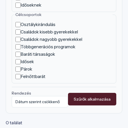
Időseknek
Célcsoportok
Osztálykirándulás
Családok kisebb gyerekekkel
Családok nagyobb gyerekekkel
Többgenerációs programok
Baráti társaságok
Idősek
Párok
Felnőttbarát
Rendezés
Szűrők alkalmazása
0 találat