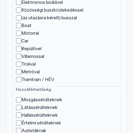
Elektromos biciklivel
Közösségi buszközlekedéssel
(az utazásra bérelt) busszal
Boat
Motorral
Car
Repülővel
Villamossal
Trolival
Metróval
Tramtrain / HÉV
Hozzáférhetőség
Mozgássérülteknek
Látássérülteknek
Hallássérülteknek
Értelmi sérülteknek
Autistáknak