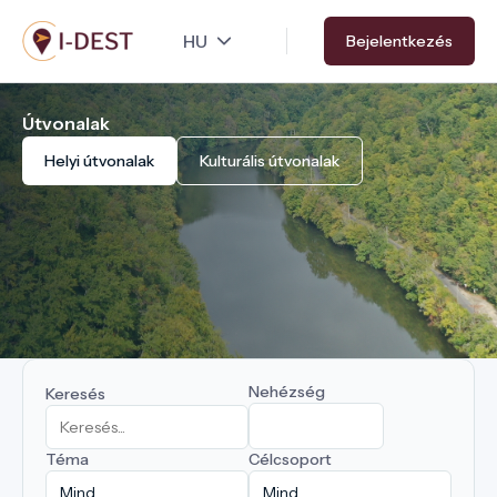
Ugrás
Bejelentkezés
a
tartalomra
Útvonalak
Helyi útvonalak
Kulturális útvonalak
Nehézség
Keresés
Téma
Célcsoport