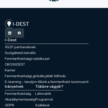
I-Dest
ÁSZF partnereknek
Szolgáltatói kérdőív
Fenntarthatósági nyilatkozat
CROSSDEST
Karrier
Fenntarthatósági globális játék felhívás
E-learning - tanuljon tőlünk a fenntartható turizmusról
Irányelvek
Többre vágyik?
Fenntarthatóság
Látnivalók
Akadálymentesség
Programok
GDPR
Szállások