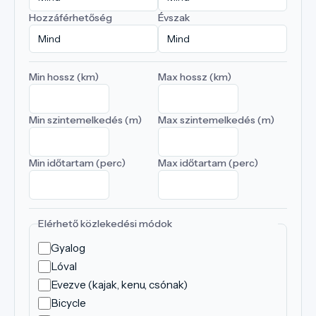
Hozzáférhetőség
Évszak
Min hossz (km)
Max hossz (km)
Min szintemelkedés (m)
Max szintemelkedés (m)
Min időtartam (perc)
Max időtartam (perc)
Elérhető közlekedési módok
Gyalog
Lóval
Evezve (kajak, kenu, csónak)
Bicycle