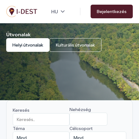
Ugrás
Bejelentkezés
a
tartalomra
Útvonalak
Helyi útvonalak
Kulturális útvonalak
Nehézség
Keresés
Téma
Célcsoport