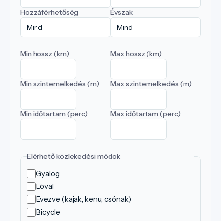
Hozzáférhetőség
Évszak
Min hossz (km)
Max hossz (km)
Min szintemelkedés (m)
Max szintemelkedés (m)
Min időtartam (perc)
Max időtartam (perc)
Elérhető közlekedési módok
Gyalog
Lóval
Evezve (kajak, kenu, csónak)
Bicycle