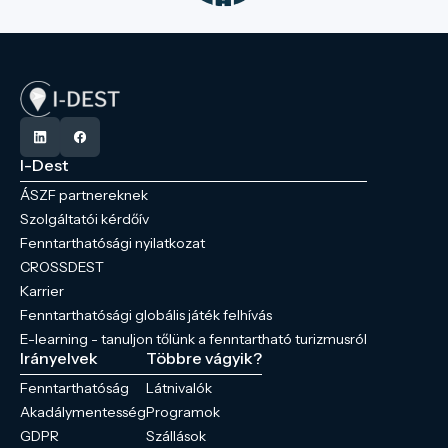
I-Dest
ÁSZF partnereknek
Szolgáltatói kérdőív
Fenntarthatósági nyilatkozat
CROSSDEST
Karrier
Fenntarthatósági globális játék felhívás
E-learning - tanuljon tőlünk a fenntartható turizmusról
Irányelvek
Többre vágyik?
Fenntarthatóság
Látnivalók
Akadálymentesség
Programok
GDPR
Szállások