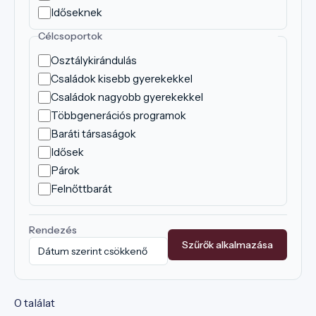
Időseknek
Célcsoportok
Osztálykirándulás
Családok kisebb gyerekekkel
Családok nagyobb gyerekekkel
Többgenerációs programok
Baráti társaságok
Idősek
Párok
Felnőttbarát
Rendezés
Szűrők alkalmazása
0 találat