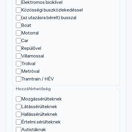
Elektromos biciklivel
Közösségi buszközlekedéssel
(az utazásra bérelt) busszal
Boat
Motorral
Car
Repülővel
Villamossal
Trolival
Metróval
Tramtrain / HÉV
Hozzáférhetőség
Mozgássérülteknek
Látássérülteknek
Hallássérülteknek
Értelmi sérülteknek
Autistáknak