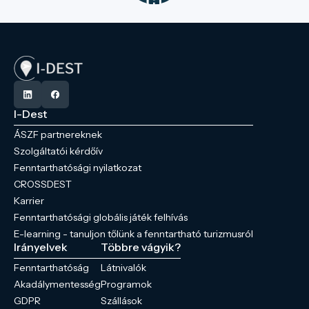
I-Dest
ÁSZF partnereknek
Szolgáltatói kérdőív
Fenntarthatósági nyilatkozat
CROSSDEST
Karrier
Fenntarthatósági globális játék felhívás
E-learning - tanuljon tőlünk a fenntartható turizmusról
Irányelvek
Többre vágyik?
Fenntarthatóság
Látnivalók
Akadálymentesség
Programok
GDPR
Szállások