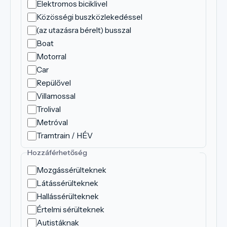
Elektromos biciklivel
Közösségi buszközlekedéssel
(az utazásra bérelt) busszal
Boat
Motorral
Car
Repülővel
Villamossal
Trolival
Metróval
Tramtrain / HÉV
Hozzáférhetőség
Mozgássérülteknek
Látássérülteknek
Hallássérülteknek
Értelmi sérülteknek
Autistáknak