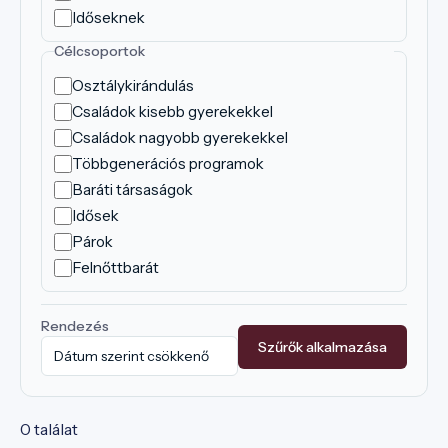
Időseknek
Célcsoportok
Osztálykirándulás
Családok kisebb gyerekekkel
Családok nagyobb gyerekekkel
Többgenerációs programok
Baráti társaságok
Idősek
Párok
Felnőttbarát
Rendezés
Szűrők alkalmazása
0 találat