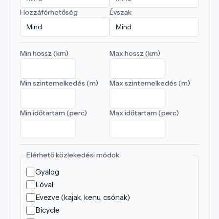
Hozzáférhetőség
Évszak
Min hossz (km)
Max hossz (km)
Min szintemelkedés (m)
Max szintemelkedés (m)
Min időtartam (perc)
Max időtartam (perc)
Elérhető közlekedési módok
Gyalog
Lóval
Evezve (kajak, kenu, csónak)
Bicycle