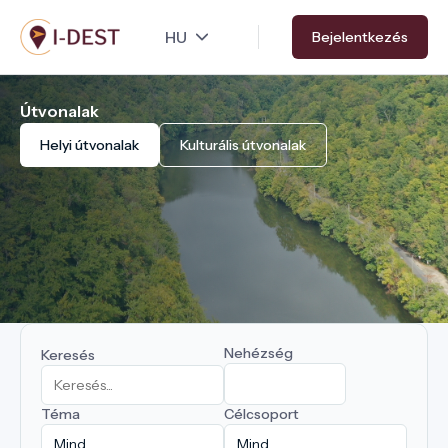
Ugrás
Bejelentkezés
a
tartalomra
Útvonalak
Helyi útvonalak
Kulturális útvonalak
Nehézség
Keresés
Téma
Célcsoport