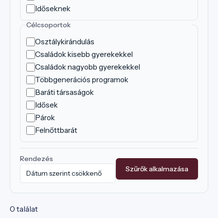
Időseknek
Célcsoportok
Osztálykirándulás
Családok kisebb gyerekekkel
Családok nagyobb gyerekekkel
Többgenerációs programok
Baráti társaságok
Idősek
Párok
Felnőttbarát
Rendezés
Szűrők alkalmazása
0 találat