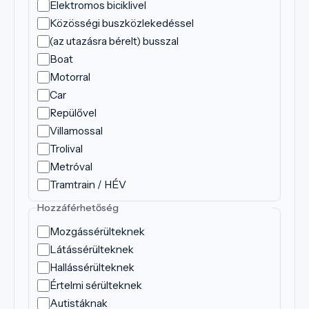
Elektromos biciklivel
Közösségi buszközlekedéssel
(az utazásra bérelt) busszal
Boat
Motorral
Car
Repülővel
Villamossal
Trolival
Metróval
Tramtrain / HÉV
Hozzáférhetőség
Mozgássérülteknek
Látássérülteknek
Hallássérülteknek
Értelmi sérülteknek
Autistáknak