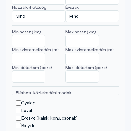
Hozzáférhetőség
Évszak
Min hossz (km)
Max hossz (km)
Min szintemelkedés (m)
Max szintemelkedés (m)
Min időtartam (perc)
Max időtartam (perc)
Elérhető közlekedési módok
Gyalog
Lóval
Evezve (kajak, kenu, csónak)
Bicycle