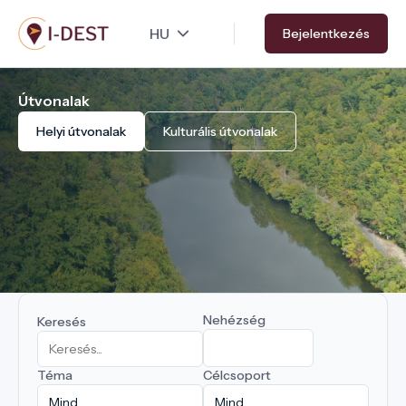
Ugrás
Bejelentkezés
a
tartalomra
Útvonalak
Helyi útvonalak
Kulturális útvonalak
Nehézség
Keresés
Téma
Célcsoport