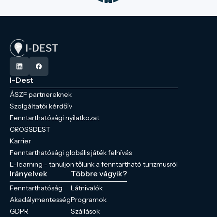
I-Dest
ÁSZF partnereknek
Szolgáltatói kérdőív
Fenntarthatósági nyilatkozat
CROSSDEST
Karrier
Fenntarthatósági globális játék felhívás
E-learning - tanuljon tőlünk a fenntartható turizmusról
Irányelvek
Többre vágyik?
Fenntarthatóság
Látnivalók
Akadálymentesség
Programok
GDPR
Szállások