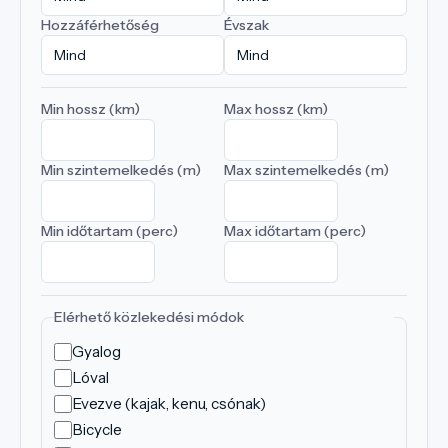
Hozzáférhetőség
Évszak
Min hossz (km)
Max hossz (km)
Min szintemelkedés (m)
Max szintemelkedés (m)
Min időtartam (perc)
Max időtartam (perc)
Elérhető közlekedési módok
Gyalog
Lóval
Evezve (kajak, kenu, csónak)
Bicycle