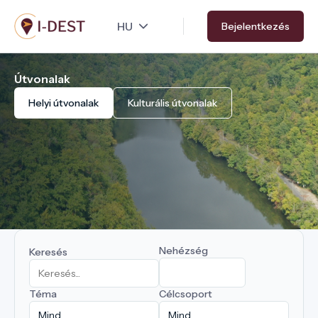
Ugrás
Bejelentkezés
a
tartalomra
Útvonalak
Helyi útvonalak
Kulturális útvonalak
Nehézség
Keresés
Téma
Célcsoport