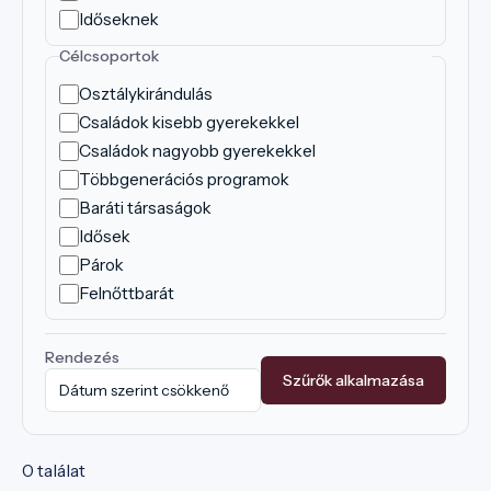
Időseknek
Célcsoportok
Osztálykirándulás
Családok kisebb gyerekekkel
Családok nagyobb gyerekekkel
Többgenerációs programok
Baráti társaságok
Idősek
Párok
Felnőttbarát
Rendezés
Szűrők alkalmazása
0 találat