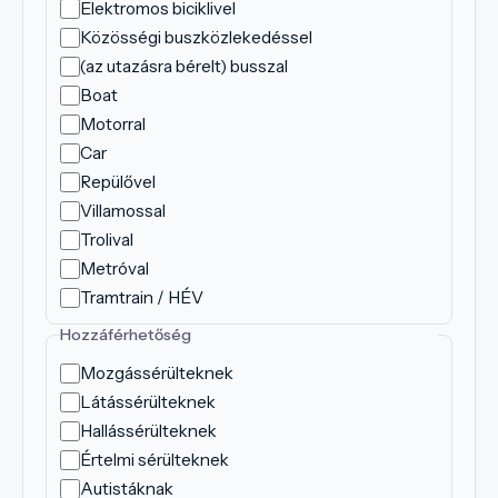
Elektromos biciklivel
Közösségi buszközlekedéssel
(az utazásra bérelt) busszal
Boat
Motorral
Car
Repülővel
Villamossal
Trolival
Metróval
Tramtrain / HÉV
Hozzáférhetőség
Mozgássérülteknek
Látássérülteknek
Hallássérülteknek
Értelmi sérülteknek
Autistáknak