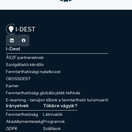
I-Dest
ÁSZF partnereknek
Szolgáltatói kérdőív
Fenntarthatósági nyilatkozat
CROSSDEST
Karrier
Fenntarthatósági globális játék felhívás
E-learning - tanuljon tőlünk a fenntartható turizmusról
Irányelvek
Többre vágyik?
Fenntarthatóság
Látnivalók
Akadálymentesség
Programok
GDPR
Szállások