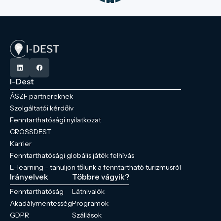
I-Dest
ÁSZF partnereknek
Szolgáltatói kérdőív
Fenntarthatósági nyilatkozat
CROSSDEST
Karrier
Fenntarthatósági globális játék felhívás
E-learning - tanuljon tőlünk a fenntartható turizmusról
Irányelvek
Többre vágyik?
Fenntarthatóság
Látnivalók
Akadálymentesség
Programok
GDPR
Szállások