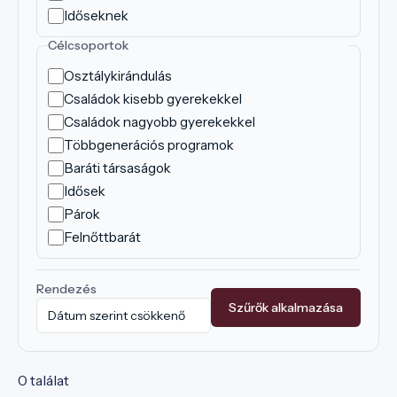
Időseknek
Célcsoportok
Osztálykirándulás
Családok kisebb gyerekekkel
Családok nagyobb gyerekekkel
Többgenerációs programok
Baráti társaságok
Idősek
Párok
Felnőttbarát
Rendezés
Szűrők alkalmazása
0 találat