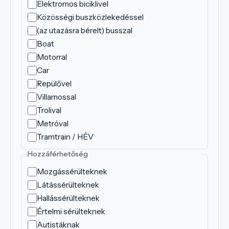
Elektromos biciklivel
Közösségi buszközlekedéssel
(az utazásra bérelt) busszal
Boat
Motorral
Car
Repülővel
Villamossal
Trolival
Metróval
Tramtrain / HÉV
Hozzáférhetőség
Mozgássérülteknek
Látássérülteknek
Hallássérülteknek
Értelmi sérülteknek
Autistáknak