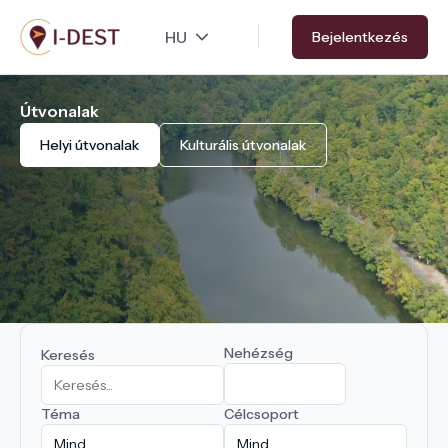
Ugrás
Bejelentkezés
a
tartalomra
Útvonalak
Helyi útvonalak
Kulturális útvonalak
Nehézség
Keresés
Téma
Célcsoport