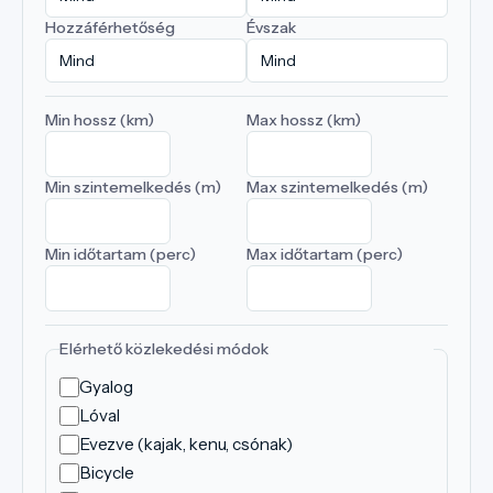
Hozzáférhetőség
Évszak
Min hossz (km)
Max hossz (km)
Min szintemelkedés (m)
Max szintemelkedés (m)
Min időtartam (perc)
Max időtartam (perc)
Elérhető közlekedési módok
Gyalog
Lóval
Evezve (kajak, kenu, csónak)
Bicycle