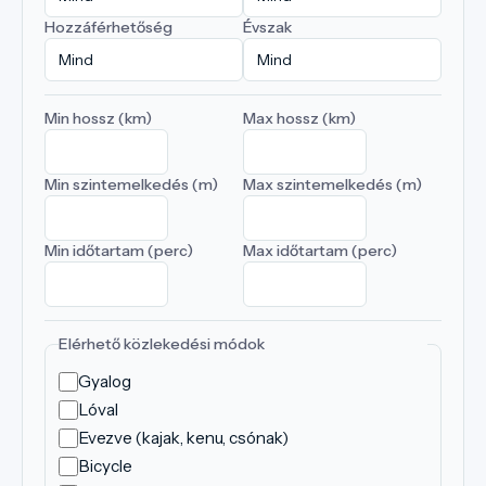
Hozzáférhetőség
Évszak
Min hossz (km)
Max hossz (km)
Min szintemelkedés (m)
Max szintemelkedés (m)
Min időtartam (perc)
Max időtartam (perc)
Elérhető közlekedési módok
Gyalog
Lóval
Evezve (kajak, kenu, csónak)
Bicycle