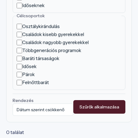
Időseknek
Célcsoportok
Osztálykirándulás
Családok kisebb gyerekekkel
Családok nagyobb gyerekekkel
Többgenerációs programok
Baráti társaságok
Idősek
Párok
Felnőttbarát
Rendezés
Szűrők alkalmazása
0 találat