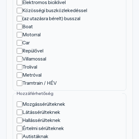
Elektromos biciklivel
Közösségi buszközlekedéssel
(az utazásra bérelt) busszal
Boat
Motorral
Car
Repülővel
Villamossal
Trolival
Metróval
Tramtrain / HÉV
Hozzáférhetőség
Mozgássérülteknek
Látássérülteknek
Hallássérülteknek
Értelmi sérülteknek
Autistáknak