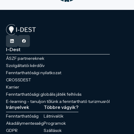
I-Dest
ÁSZF partnereknek
Szolgáltatói kérdőív
Fenntarthatósági nyilatkozat
CROSSDEST
Karrier
Fenntarthatósági globális játék felhívás
E-learning - tanuljon tőlünk a fenntartható turizmusról
Irányelvek
Többre vágyik?
Fenntarthatóság
Látnivalók
Akadálymentesség
Programok
GDPR
Szállások