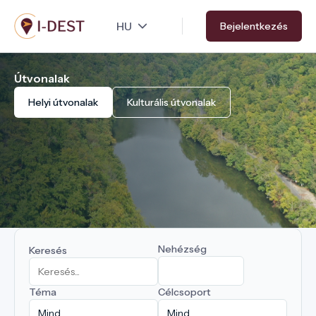
Ugrás
Bejelentkezés
a
tartalomra
Útvonalak
Helyi útvonalak
Kulturális útvonalak
Nehézség
Keresés
Téma
Célcsoport