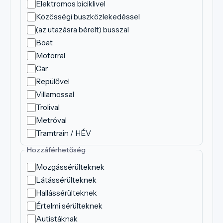
Elektromos biciklivel
Közösségi buszközlekedéssel
(az utazásra bérelt) busszal
Boat
Motorral
Car
Repülővel
Villamossal
Trolival
Metróval
Tramtrain / HÉV
Hozzáférhetőség
Mozgássérülteknek
Látássérülteknek
Hallássérülteknek
Értelmi sérülteknek
Autistáknak