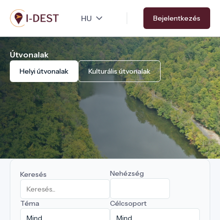
Ugrás
Bejelentkezés
a
tartalomra
Útvonalak
Helyi útvonalak
Kulturális útvonalak
Nehézség
Keresés
Téma
Célcsoport