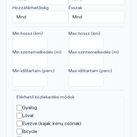
Hozzáférhetőség
Évszak
Min hossz (km)
Max hossz (km)
Min szintemelkedés (m)
Max szintemelkedés (m)
Min időtartam (perc)
Max időtartam (perc)
Elérhető közlekedési módok
Gyalog
Lóval
Evezve (kajak, kenu, csónak)
Bicycle