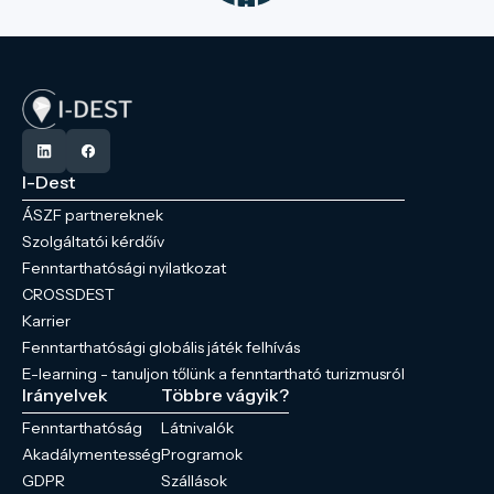
I-Dest
ÁSZF partnereknek
Szolgáltatói kérdőív
Fenntarthatósági nyilatkozat
CROSSDEST
Karrier
Fenntarthatósági globális játék felhívás
E-learning - tanuljon tőlünk a fenntartható turizmusról
Irányelvek
Többre vágyik?
Fenntarthatóság
Látnivalók
Akadálymentesség
Programok
GDPR
Szállások