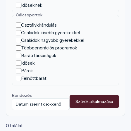
Időseknek
Célcsoportok
Osztálykirándulás
Családok kisebb gyerekekkel
Családok nagyobb gyerekekkel
Többgenerációs programok
Baráti társaságok
Idősek
Párok
Felnőttbarát
Rendezés
Szűrők alkalmazása
0 találat