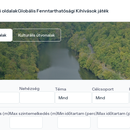
i oldalak
Globális Fenntarthatósági Kihívások játék
alak
Kulturális útvonalak
Nehézség
Téma
Célcsoport
s (m)
Max szintemelkedés (m)
Min időtartam (perc)
Max időtartam (