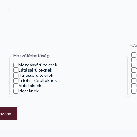
Cé
Hozzáférhetőség
Mozgássérülteknek
Látássérülteknek
Hallássérülteknek
Értelmi sérülteknek
Autistáknak
Időseknek
mazása