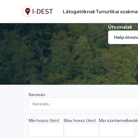
Ugrás
Látogatóknak
Turisztikai szakma
a
tartalomra
Útvonalak
Helyi útvon
Keresés
Min hossz (km)
Max hossz (km)
Min szintemelkedé