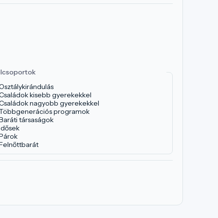
lcsoportok
Osztálykirándulás
Családok kisebb gyerekekkel
Családok nagyobb gyerekekkel
Többgenerációs programok
Baráti társaságok
Idősek
Párok
Felnőttbarát