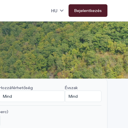
Bejelentkezés
Hozzáférhetőség
Évszak
perc)