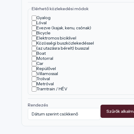
Elérhető közlekedési módok
Gyalog
Lóval
Evezve (kajak, kenu, csónak)
Bicycle
Elektromos biciklivel
Közösségi buszközlekedéssel
(az utazásra bérelt) busszal
Boat
Motorral
Car
Repülővel
Villamossal
Trolival
Metróval
Tramtrain / HÉV
Rendezés
Szűrők alkal