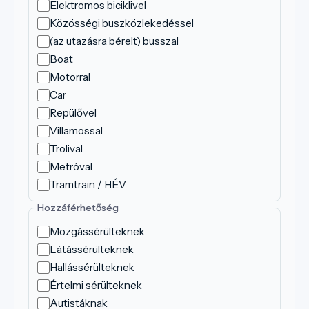
Elektromos biciklivel
Közösségi buszközlekedéssel
(az utazásra bérelt) busszal
Boat
Motorral
Car
Repülővel
Villamossal
Trolival
Metróval
Tramtrain / HÉV
Hozzáférhetőség
Mozgássérülteknek
Látássérülteknek
Hallássérülteknek
Értelmi sérülteknek
Autistáknak