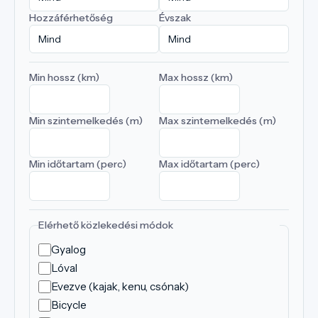
Hozzáférhetőség
Évszak
Min hossz (km)
Max hossz (km)
Min szintemelkedés (m)
Max szintemelkedés (m)
Min időtartam (perc)
Max időtartam (perc)
Elérhető közlekedési módok
Gyalog
Lóval
Evezve (kajak, kenu, csónak)
Bicycle