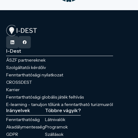
I-Dest
ÁSZF partnereknek
Szolgáltatói kérdőív
Fenntarthatósági nyilatkozat
CROSSDEST
Karrier
Fenntarthatósági globális játék felhívás
E-learning - tanuljon tőlünk a fenntartható turizmusról
Irányelvek
Többre vágyik?
Fenntarthatóság
Látnivalók
Akadálymentesség
Programok
GDPR
Szállások