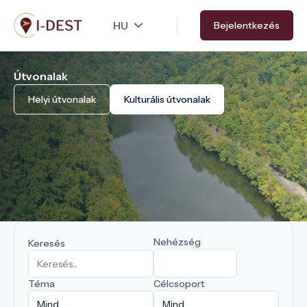
Ugrás
Bejelentkezés
a
tartalomra
Útvonalak
Helyi útvonalak
Kulturális útvonalak
Nehézség
Keresés
Téma
Célcsoport