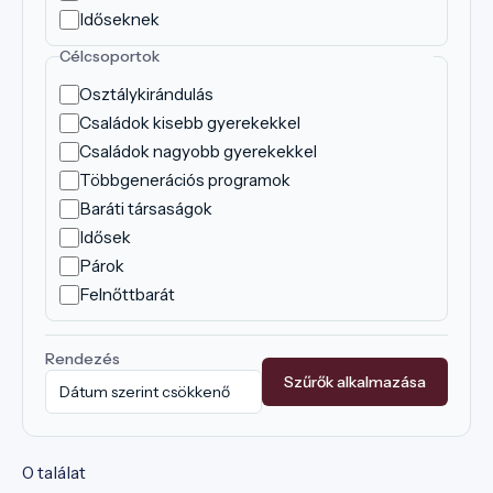
Időseknek
Célcsoportok
Osztálykirándulás
Családok kisebb gyerekekkel
Családok nagyobb gyerekekkel
Többgenerációs programok
Baráti társaságok
Idősek
Párok
Felnőttbarát
Rendezés
Szűrők alkalmazása
0 találat