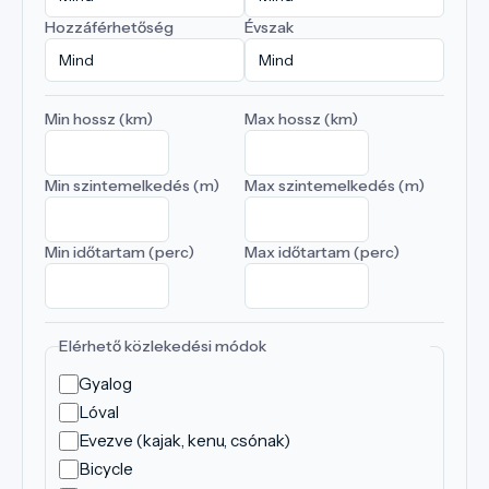
Hozzáférhetőség
Évszak
Min hossz (km)
Max hossz (km)
Min szintemelkedés (m)
Max szintemelkedés (m)
Min időtartam (perc)
Max időtartam (perc)
Elérhető közlekedési módok
Gyalog
Lóval
Evezve (kajak, kenu, csónak)
Bicycle