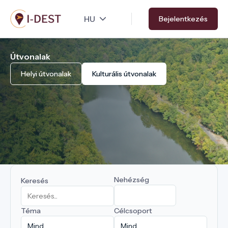
Ugrás
Bejelentkezés
a
tartalomra
Útvonalak
Helyi útvonalak
Kulturális útvonalak
Nehézség
Keresés
Téma
Célcsoport