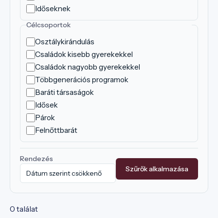
Időseknek
Célcsoportok
Osztálykirándulás
Családok kisebb gyerekekkel
Családok nagyobb gyerekekkel
Többgenerációs programok
Baráti társaságok
Idősek
Párok
Felnőttbarát
Rendezés
Szűrők alkalmazása
0 találat