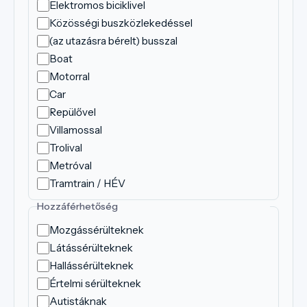
Elektromos biciklivel
Közösségi buszközlekedéssel
(az utazásra bérelt) busszal
Boat
Motorral
Car
Repülővel
Villamossal
Trolival
Metróval
Tramtrain / HÉV
Hozzáférhetőség
Mozgássérülteknek
Látássérülteknek
Hallássérülteknek
Értelmi sérülteknek
Autistáknak