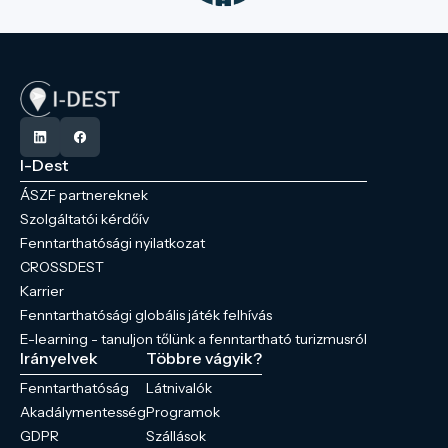
I-Dest
ÁSZF partnereknek
Szolgáltatói kérdőív
Fenntarthatósági nyilatkozat
CROSSDEST
Karrier
Fenntarthatósági globális játék felhívás
E-learning - tanuljon tőlünk a fenntartható turizmusról
Irányelvek
Többre vágyik?
Fenntarthatóság
Látnivalók
Akadálymentesség
Programok
GDPR
Szállások