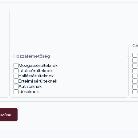
Cé
Hozzáférhetőség
Mozgássérülteknek
Látássérülteknek
Hallássérülteknek
Értelmi sérülteknek
Autistáknak
Időseknek
mazása