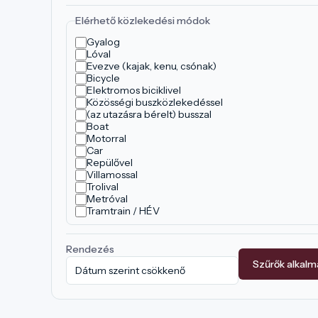
Elérhető közlekedési módok
Gyalog
Lóval
Evezve (kajak, kenu, csónak)
Bicycle
Elektromos biciklivel
Közösségi buszközlekedéssel
(az utazásra bérelt) busszal
Boat
Motorral
Car
Repülővel
Villamossal
Trolival
Metróval
Tramtrain / HÉV
Rendezés
Szűrők alkal