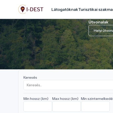
Ugrás
Látogatóknak
Turisztikai szakma
a
tartalomra
Útvonalak
Helyi útvon
Keresés
Min hossz (km)
Max hossz (km)
Min szintemelkedé