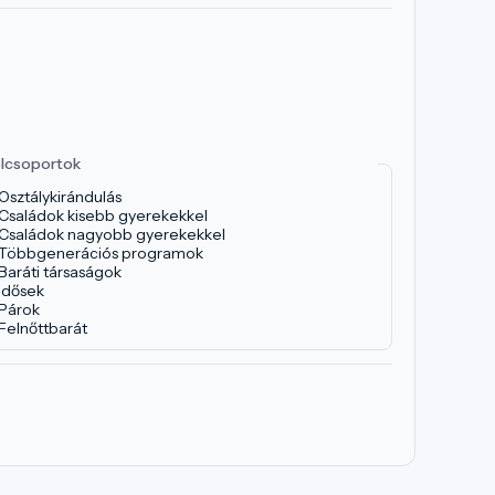
lcsoportok
Osztálykirándulás
Családok kisebb gyerekekkel
Családok nagyobb gyerekekkel
Többgenerációs programok
Baráti társaságok
Idősek
Párok
Felnőttbarát