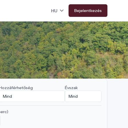
Bejelentkezés
Hozzáférhetőség
Évszak
perc)