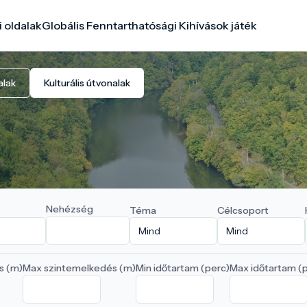
i oldalak
Globális Fenntarthatósági Kihívások játék
alak
Kulturális útvonalak
Nehézség
Téma
Célcsoport
s (m)
Max szintemelkedés (m)
Min időtartam (perc)
Max időtartam (