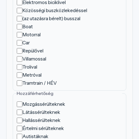
Elektromos biciklivel
Közösségi buszközlekedéssel
(az utazásra bérelt) busszal
Boat
Motorral
Car
Repülővel
Villamossal
Trolival
Metróval
Tramtrain / HÉV
Hozzáférhetőség
Mozgássérülteknek
Látássérülteknek
Hallássérülteknek
Értelmi sérülteknek
Autistáknak