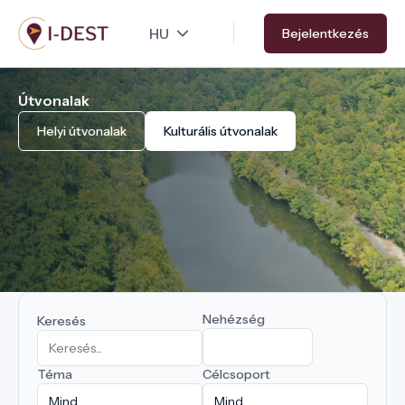
Ugrás
Bejelentkezés
a
tartalomra
Útvonalak
Helyi útvonalak
Kulturális útvonalak
Nehézség
Keresés
Téma
Célcsoport