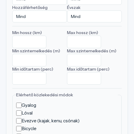
Hozzáférhetőség
Évszak
Min hossz (km)
Max hossz (km)
Min szintemelkedés (m)
Max szintemelkedés (m)
Min időtartam (perc)
Max időtartam (perc)
Elérhető közlekedési módok
Gyalog
Lóval
Evezve (kajak, kenu, csónak)
Bicycle