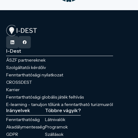
I-Dest
ÁSZF partnereknek
Szolgáltatói kérdőív
Fenntarthatósági nyilatkozat
CROSSDEST
Karrier
Fenntarthatósági globális játék felhívás
E-learning - tanuljon tőlünk a fenntartható turizmusról
Irányelvek
Többre vágyik?
Fenntarthatóság
Látnivalók
Akadálymentesség
Programok
GDPR
Szállások