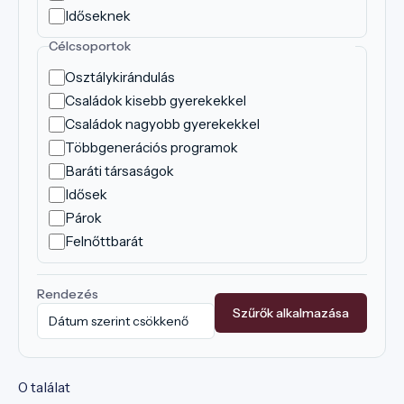
Időseknek
Célcsoportok
Osztálykirándulás
Családok kisebb gyerekekkel
Családok nagyobb gyerekekkel
Többgenerációs programok
Baráti társaságok
Idősek
Párok
Felnőttbarát
Rendezés
Szűrők alkalmazása
0 találat