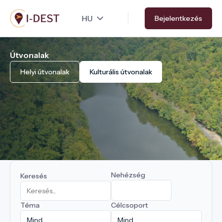
Ugrás
Bejelentkezés
a
tartalomra
Útvonalak
Helyi útvonalak
Kulturális útvonalak
Nehézség
Keresés
Téma
Célcsoport