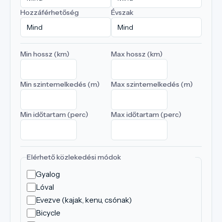
Hozzáférhetőség
Évszak
Min hossz (km)
Max hossz (km)
Min szintemelkedés (m)
Max szintemelkedés (m)
Min időtartam (perc)
Max időtartam (perc)
Elérhető közlekedési módok
Gyalog
Lóval
Evezve (kajak, kenu, csónak)
Bicycle