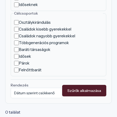
Időseknek
Célcsoportok
Osztálykirándulás
Családok kisebb gyerekekkel
Családok nagyobb gyerekekkel
Többgenerációs programok
Baráti társaságok
Idősek
Párok
Felnőttbarát
Rendezés
Szűrők alkalmazása
0 találat