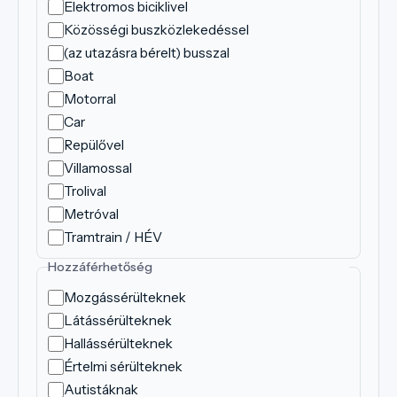
Elektromos biciklivel
Közösségi buszközlekedéssel
(az utazásra bérelt) busszal
Boat
Motorral
Car
Repülővel
Villamossal
Trolival
Metróval
Tramtrain / HÉV
Hozzáférhetőség
Mozgássérülteknek
Látássérülteknek
Hallássérülteknek
Értelmi sérülteknek
Autistáknak