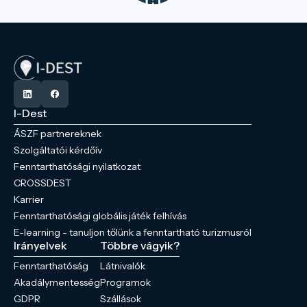
I-Dest
ÁSZF partnereknek
Szolgáltatói kérdőív
Fenntarthatósági nyilatkozat
CROSSDEST
Karrier
Fenntarthatósági globális játék felhívás
E-learning - tanuljon tőlünk a fenntartható turizmusról
Irányelvek
Többre vágyik?
Fenntarthatóság
Látnivalók
Akadálymentesség
Programok
GDPR
Szállások