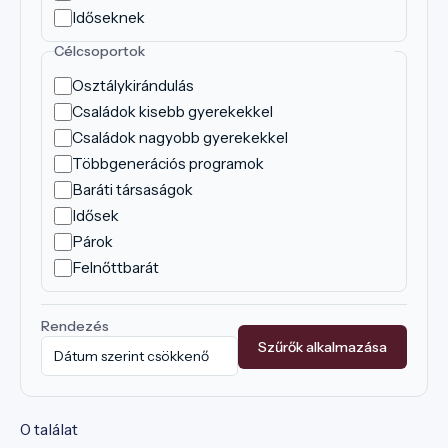
Időseknek
Célcsoportok
Osztálykirándulás
Családok kisebb gyerekekkel
Családok nagyobb gyerekekkel
Többgenerációs programok
Baráti társaságok
Idősek
Párok
Felnőttbarát
Rendezés
Szűrők alkalmazása
0 találat