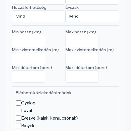
Hozzáférhetőség
Évszak
Min hossz (km)
Max hossz (km)
Min szintemelkedés (m)
Max szintemelkedés (m)
Min időtartam (perc)
Max időtartam (perc)
Elérhető közlekedési módok
Gyalog
Lóval
Evezve (kajak, kenu, csónak)
Bicycle