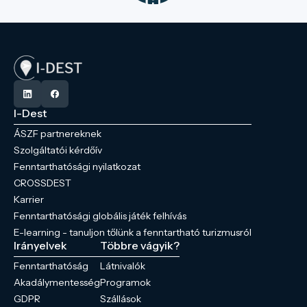
I-Dest
ÁSZF partnereknek
Szolgáltatói kérdőív
Fenntarthatósági nyilatkozat
CROSSDEST
Karrier
Fenntarthatósági globális játék felhívás
E-learning - tanuljon tőlünk a fenntartható turizmusról
Irányelvek
Többre vágyik?
Fenntarthatóság
Látnivalók
Akadálymentesség
Programok
GDPR
Szállások