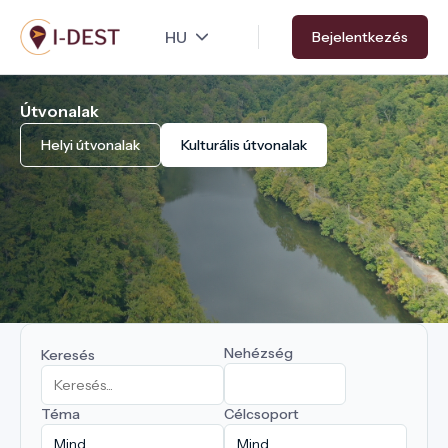
Ugrás
Bejelentkezés
a
tartalomra
Útvonalak
Helyi útvonalak
Kulturális útvonalak
Nehézség
Keresés
Téma
Célcsoport