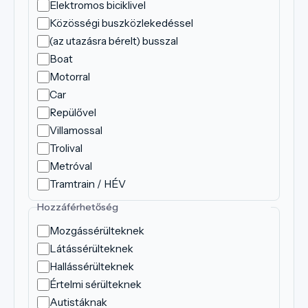
Elektromos biciklivel
Közösségi buszközlekedéssel
(az utazásra bérelt) busszal
Boat
Motorral
Car
Repülővel
Villamossal
Trolival
Metróval
Tramtrain / HÉV
Hozzáférhetőség
Mozgássérülteknek
Látássérülteknek
Hallássérülteknek
Értelmi sérülteknek
Autistáknak