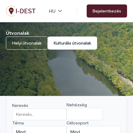
Ugrás
Bejelentkezés
a
tartalomra
Útvonalak
Helyi útvonalak
Kulturális útvonalak
Nehézség
Keresés
Téma
Célcsoport