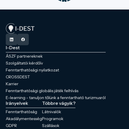
I-Dest
ÁSZF partnereknek
Szolgáltatói kérdőív
Fenntarthatósági nyilatkozat
CROSSDEST
Karrier
Fenntarthatósági globális játék felhívás
E-learning - tanuljon tőlünk a fenntartható turizmusról
Irányelvek
Többre vágyik?
Fenntarthatóság
Látnivalók
Akadálymentesség
Programok
GDPR
Szállások