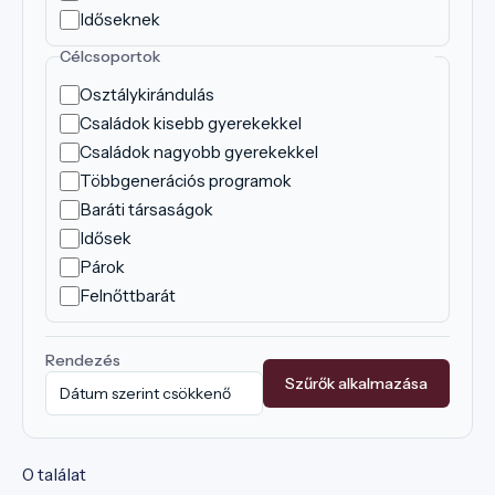
Időseknek
Célcsoportok
Osztálykirándulás
Családok kisebb gyerekekkel
Családok nagyobb gyerekekkel
Többgenerációs programok
Baráti társaságok
Idősek
Párok
Felnőttbarát
Rendezés
Szűrők alkalmazása
0 találat