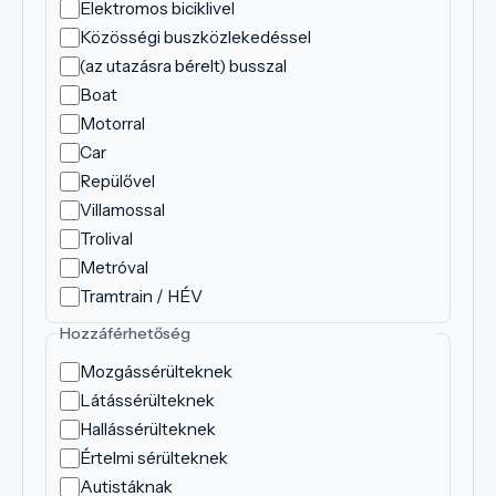
Elektromos biciklivel
Közösségi buszközlekedéssel
(az utazásra bérelt) busszal
Boat
Motorral
Car
Repülővel
Villamossal
Trolival
Metróval
Tramtrain / HÉV
Hozzáférhetőség
Mozgássérülteknek
Látássérülteknek
Hallássérülteknek
Értelmi sérülteknek
Autistáknak