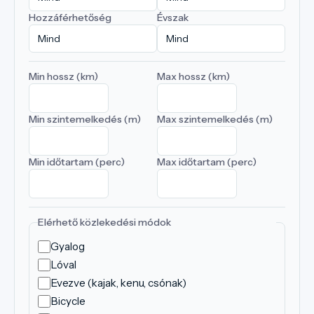
Hozzáférhetőség
Évszak
Min hossz (km)
Max hossz (km)
Min szintemelkedés (m)
Max szintemelkedés (m)
Min időtartam (perc)
Max időtartam (perc)
Elérhető közlekedési módok
Gyalog
Lóval
Evezve (kajak, kenu, csónak)
Bicycle