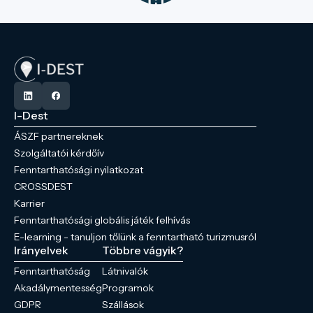
I-Dest
ÁSZF partnereknek
Szolgáltatói kérdőív
Fenntarthatósági nyilatkozat
CROSSDEST
Karrier
Fenntarthatósági globális játék felhívás
E-learning - tanuljon tőlünk a fenntartható turizmusról
Irányelvek
Többre vágyik?
Fenntarthatóság
Látnivalók
Akadálymentesség
Programok
GDPR
Szállások