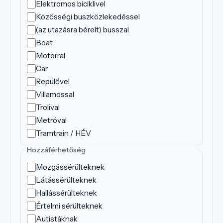
Elektromos biciklivel
Közösségi buszközlekedéssel
(az utazásra bérelt) busszal
Boat
Motorral
Car
Repülővel
Villamossal
Trolival
Metróval
Tramtrain / HÉV
Hozzáférhetőség
Mozgássérülteknek
Látássérülteknek
Hallássérülteknek
Értelmi sérülteknek
Autistáknak