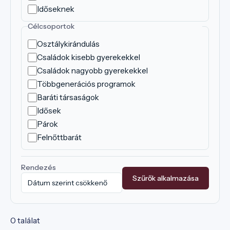
Időseknek
Célcsoportok
Osztálykirándulás
Családok kisebb gyerekekkel
Családok nagyobb gyerekekkel
Többgenerációs programok
Baráti társaságok
Idősek
Párok
Felnőttbarát
Rendezés
Szűrők alkalmazása
0 találat