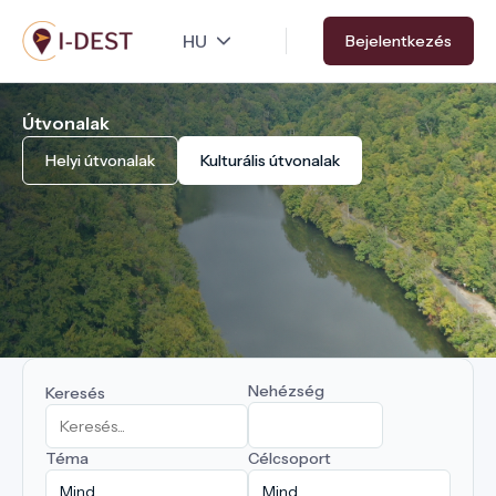
Ugrás
Bejelentkezés
a
tartalomra
Útvonalak
Helyi útvonalak
Kulturális útvonalak
Nehézség
Keresés
Téma
Célcsoport