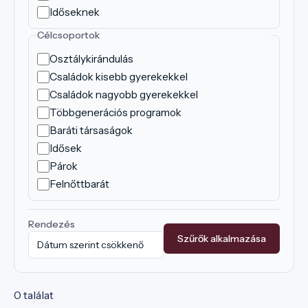
Időseknek
Célcsoportok
Osztálykirándulás
Családok kisebb gyerekekkel
Családok nagyobb gyerekekkel
Többgenerációs programok
Baráti társaságok
Idősek
Párok
Felnőttbarát
Rendezés
Szűrők alkalmazása
0 találat