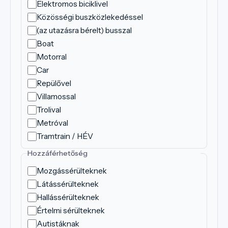
Elektromos biciklivel
Közösségi buszközlekedéssel
(az utazásra bérelt) busszal
Boat
Motorral
Car
Repülővel
Villamossal
Trolival
Metróval
Tramtrain / HÉV
Hozzáférhetőség
Mozgássérülteknek
Látássérülteknek
Hallássérülteknek
Értelmi sérülteknek
Autistáknak