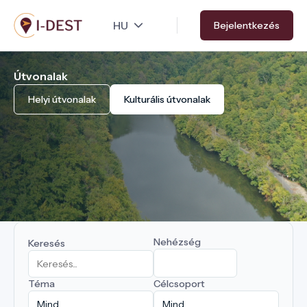
Ugrás
Bejelentkezés
a
tartalomra
Útvonalak
Helyi útvonalak
Kulturális útvonalak
Nehézség
Keresés
Téma
Célcsoport