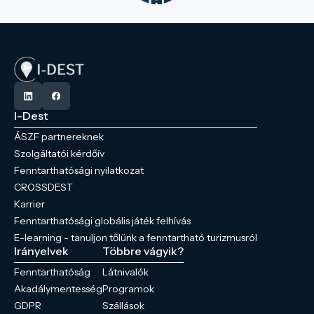
I-Dest
ÁSZF partnereknek
Szolgáltatói kérdőív
Fenntarthatósági nyilatkozat
CROSSDEST
Karrier
Fenntarthatósági globális játék felhívás
E-learning - tanuljon tőlünk a fenntartható turizmusról
Irányelvek
Többre vágyik?
Fenntarthatóság
Látnivalók
Akadálymentesség
Programok
GDPR
Szállások