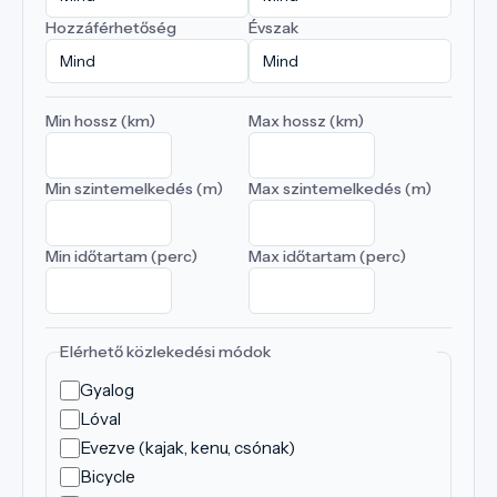
Hozzáférhetőség
Évszak
Min hossz (km)
Max hossz (km)
Min szintemelkedés (m)
Max szintemelkedés (m)
Min időtartam (perc)
Max időtartam (perc)
Elérhető közlekedési módok
Gyalog
Lóval
Evezve (kajak, kenu, csónak)
Bicycle