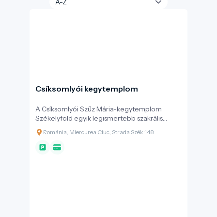
Csíksomlyói kegytemplom
A Csíksomlyói Szűz Mária-kegytemplom
Székelyföld egyik legismertebb szakrális
központja, amely évszázadok óta a vallásos
Románia, Miercurea Ciuc, Strada Szék 148
élet, a közösségi összetartozás és a kulturális
örökség meghatározó helyszíne. A templom a
Hargita hegyeinek ölelésében áll, különleges
természeti és lelki atmoszférában.