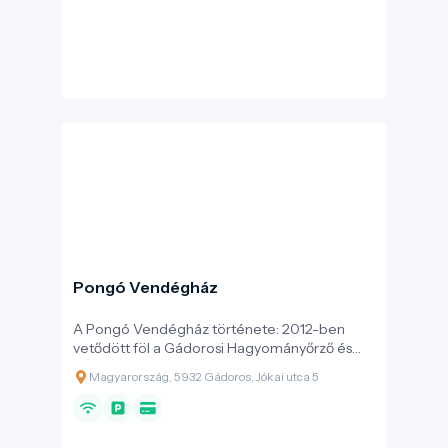
Dr. Hidasi László Emlékparkká nevezte el, és az
emlékparkban Tóth Béla szobrászművész által
elkészített mellszobrot állított. A mellszobor,
az orvosi rendelőre tekint, ahol dolgozott és
családjával élt.
Pongó Vendégház
A Pongó Vendégház története: 2012-ben
vetődött föl a Gádorosi Hagyományőrző és
Faluszépítő Egyesület és Gádoros Nagyközség
Magyarország, 5932 Gádoros, Jókai utca 5
vezetésében először, hogy a Jókai utcában
lévő romos, volt pedagógus szolgálati lakást
fel kellene újítani és idegenforgalmi célokra
hasznosíthatóvá tenni. Ezért a