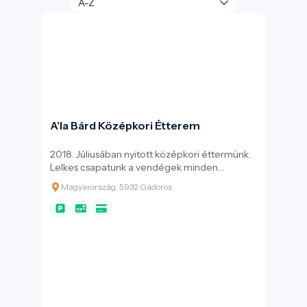
A'la Bárd Középkori Étterem
2018. Júliusában nyitott középkori éttermünk.
Lelkes csapatunk a vendégek minden
gasztronómia igényét igyekszik kielégíteni.
Magyarország, 5932 Gádoros
Éttermünk középkori jellegével, hangulatával
és a középkort idéző ételeivel egyedülálló a
térségben. Hangulatos fedett, de oldalt nyitott
teraszunkon kellemes, csendes környezetben
várjuk vendégeinket az Étlapunkon szereplő
ínycsiklandozó ételekkel, széles
italválasztékkal. Éttermünk megnyitása óta
meggyőződésünk, hogy a magyar
alapanyagnál nem találunk kiválóbbat.