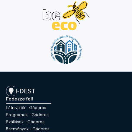
Fedezze fel!
Látnivalók - Gádoros
Programok - Gádoros
Szállások - Gádoros
Események - Gádoros