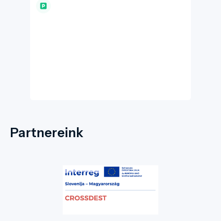
Torja és Gádoros település közötti kapcsolat
felvétel megerősítést nyert, és 1991 áprilisában
az első találkozás Torján történt meg. Ezt
követően a találkozások rendszeressé váltak,
évente többször is. Torjai barátaink 1992-ben
a Művelődés Házban „Nyitott ablak” című
vígjátékot adták elő, másnap ünnepélyes
keretek között adták át a sajátkezűleg
készített kis kopjafát barátságuk jeléül. Ez a
Justh Zsigmond Művház előtti parkban van. A
második falunapunkra, 1995. szeptember 30-
ra, torjai barátaink egy székelykapuval
ajándékozták meg Gádoros község
lakosságát. A székelykaput Miholcsa József
Partnereink
népi faragóművész készítette. Az átadó
ünnepségen Kováts András Torja
Polgármestere monda: „ Aki átsétál a
székelykapu alatt, az mindig gondoljon arra,
hogy a testvértelepülés lakói szívvel-lélekkel
Magyarországhoz tartoznak”.