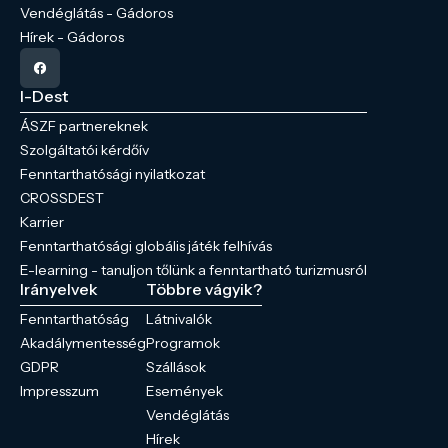
Vendéglátás - Gádoros
Hírek - Gádoros
I-Dest
ÁSZF partnereknek
Szolgáltatói kérdőív
Fenntarthatósági nyilatkozat
CROSSDEST
Karrier
Fenntarthatósági globális játék felhívás
E-learning - tanuljon tőlünk a fenntartható turizmusról
Irányelvek
Többre vágyik?
Fenntarthatóság
Látnivalók
Akadálymentesség
Programok
GDPR
Szállások
Impresszum
Események
Vendéglátás
Hírek