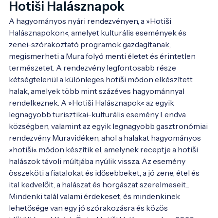
Hotiši Halásznapok
A hagyományos nyári rendezvényen, a »Hotiši 
Halásznapokon«, amelyet kulturális események és 
zenei-szórakoztató programok gazdagítanak, 
megismerheti a Mura folyó menti életet és érintetlen 
természetet. A rendezvény legfontosabb része 
kétségtelenül a különleges hotiši módon elkészített 
halak, amelyek több mint százéves hagyománnyal 
rendelkeznek. A »Hotiši Halásznapok« az egyik 
legnagyobb turisztikai-kulturális esemény Lendva 
községben, valamint az egyik legnagyobb gasztronómiai 
rendezvény Muravidéken, ahol a halakat hagyományos 
»hotiši« módon készítik el, amelynek receptje a hotiši 
halászok távoli múltjába nyúlik vissza. Az esemény 
összeköti a fiatalokat és idősebbeket, a jó zene, étel és 
ital kedvelőit, a halászat és horgászat szerelmeseit... 
Mindenki talál valami érdekeset, és mindenkinek 
lehetősége van egy jó szórakozásra és közös 