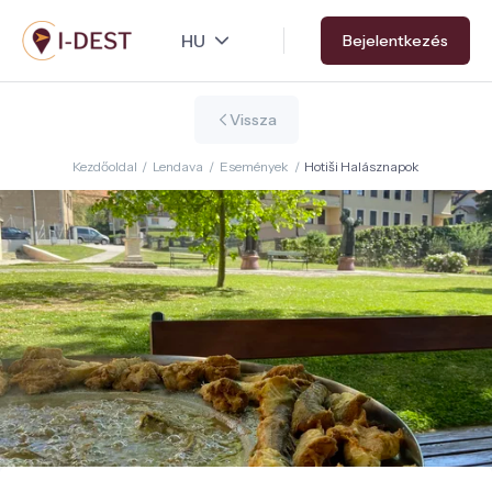
Ugrás
Bejelentkezés
a
tartalomra
Vissza
Kezdőoldal
/
Lendava
/
Események
/
Hotiši Halásznapok