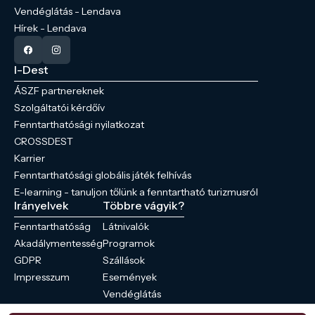
Vendéglátás - Lendava
Hírek - Lendava
I-Dest
ÁSZF partnereknek
Szolgáltatói kérdőív
Fenntarthatósági nyilatkozat
CROSSDEST
Karrier
Fenntarthatósági globális játék felhívás
E-learning - tanuljon tőlünk a fenntartható turizmusról
Irányelvek
Többre vágyik?
Fenntarthatóság
Látnivalók
Akadálymentesség
Programok
GDPR
Szállások
Impresszum
Események
Vendéglátás
Hírek