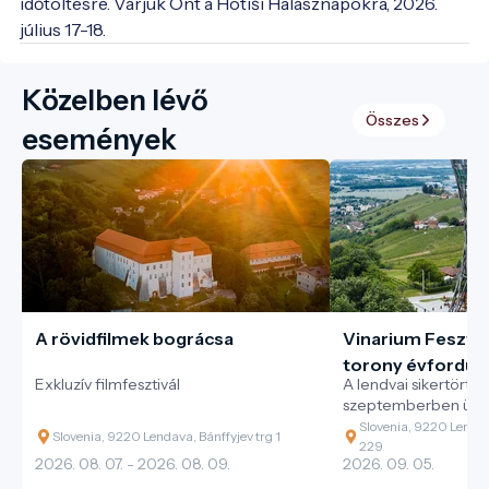
időtöltésre. Várjuk Önt a Hotiši Halásznapokra, 2026. 
július 17-18.
Közelben lévő
Összes
események
A rövidfilmek bográcsa
Vinarium Fesztiv
torony évforduló
Exkluzív filmfesztivál
A lendvai sikertörté
szeptemberben ünn
Slovenia, 9220 Lenda
Slovenia, 9220 Lendava, Bánffyjev trg 1
229
2026. 08. 07. - 2026. 08. 09.
2026. 09. 05.