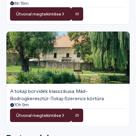
8h 19m
Útvonal megtekintése
A tokaji borvidék klasszikusa: Mád–
Bodrogkeresztúr–Tokaj–Szerencs körtúra
10h 9m
Útvonal megtekintése