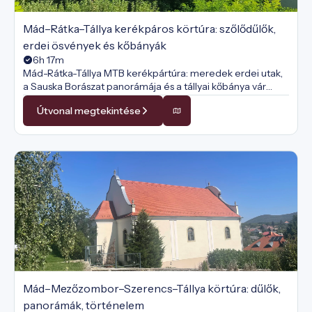
Mád–Rátka–Tállya kerékpáros körtúra: szőlődűlők,
erdei ösvények és kőbányák
6h 17m
Mád-Rátka-Tállya MTB kerékpártúra: meredek erdei utak,
a Sauska Borászat panorámája és a tállyai kőbánya vár
ezen a sportos, szőlődűlős körtúrán.
Útvonal megtekintése
Mád–Mezőzombor–Szerencs–Tállya körtúra: dűlők,
panorámák, történelem