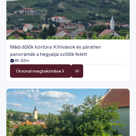
Mádi dűlők körtúra: Kihívások és páratlan
panorámák a hegyaljai szőlők felett
4h 42m
Útvonal megtekintése