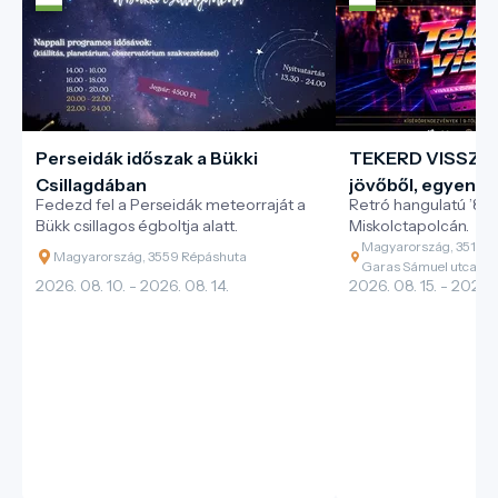
Perseidák időszak a Bükki
TEKERD VISSZA -
Csillagdában
jövőből, egyenes
Fedezd fel a Perseidák meteorraját a
Retró hangulatú ’80-
évekbe
Bükk csillagos égboltja alatt.
Miskolctapolcán.
Magyarország, 3519 Mi
Magyarország, 3559 Répáshuta
Garas Sámuel utca
2026. 08. 10. - 2026. 08. 14.
2026. 08. 15. - 2026. 