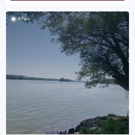
hálózat miatt, és helyi lakosok, akik felháborodva tüntetnek
a turisták áradata ellen. Az elmúlt években Európa
legsikeresebb desztinációi – Mallorcától Máltáig,
Velencétől Santoriniig – elérték a kritikus határt. A
4 Perc
túlturizmus (overtourism) és a szélsőséges nyári
hőhullámok összefonódása olyan krízist teremtett, amire
felelős utazóként már nem csukhatjuk be a szemünket.