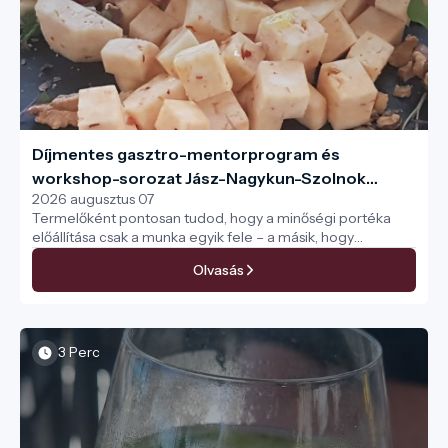
Díjmentes gasztro-mentorprogram és
workshop-sorozat Jász-Nagykun-Szolnok
2026 augusztus 07
vármegyei termelőknek és alapanyag-
Termelőként pontosan tudod, hogy a minőségi portéka
előállítóknak
előállítása csak a munka egyik fele – a másik, hogy
rátaláljanak a vásárlók, és az éttermek is felfigyeljenek rád.
Olvasás
Ebben segítünk most személyre szabottan, gyakorlati
tippekkel és konkrét eszközökkel!
3 Perc