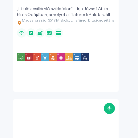
„Itt ülök csillámló sziklafalon” – írja József Attila
híres Ódájában, amelyet a lillafüredi Palotaszálló
ihletett.
Magyarország, 3517 Miskolc, Lillafüred, Erzsébet sétány
1