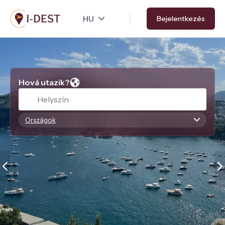
Ugrás
Bejelentkezés
a
tartalomra
Hová utazik?
Országok