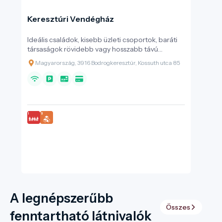
Keresztúri Vendégház
Ideális családok, kisebb üzleti csoportok, baráti
társaságok rövidebb vagy hosszabb távú
tartózkodására. Nyugodt, csendes belső
Magyarország, 3916 Bodrogkeresztúr, Kossuth utca 85
udvarban található, biztonságos, gyerekbarát,
akadálymentesített szállás.
A legnépszerűbb
Összes
fenntartható látnivalók