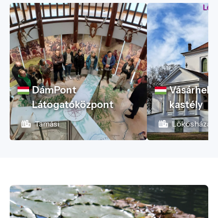
DámPont
Vásárhelyi
Látogatóközpont
kastély
Tamási
Lőkösháza