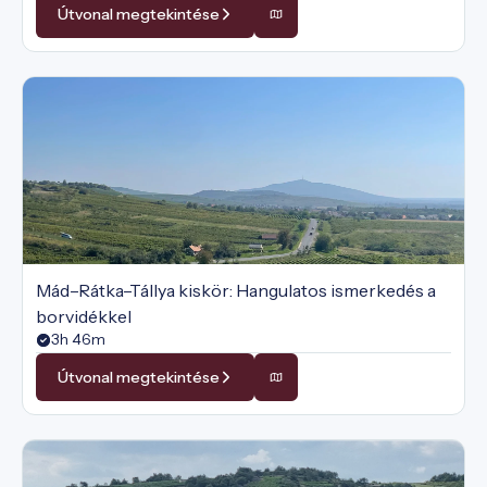
Útvonal megtekintése
Mád–Rátka–Tállya kiskör: Hangulatos ismerkedés a
borvidékkel
3h 46m
Útvonal megtekintése