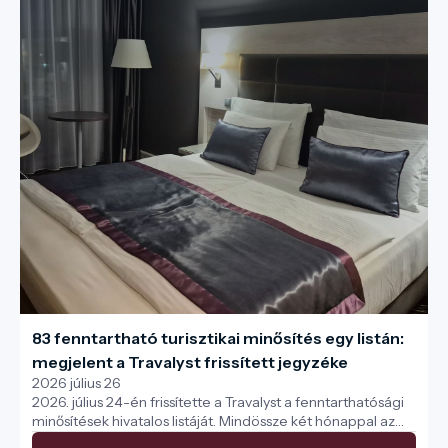
83 fenntartható turisztikai minősítés egy listán:
megjelent a Travalyst frissített jegyzéke
2026 július 26
2026. július 24-én frissítette a Travalyst a fenntarthatósági
minősítések hivatalos listáját. Mindössze két hónappal az
Európai Unió új zöldrendeletének (ECGT) élesedése előtt