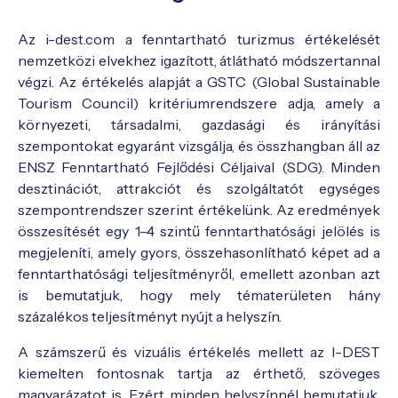
Az i-dest.com a fenntartható turizmus értékelését
nemzetközi elvekhez igazított, átlátható módszertannal
végzi. Az értékelés alapját a GSTC (Global Sustainable
Tourism Council) kritériumrendszere adja, amely a
környezeti, társadalmi, gazdasági és irányítási
szempontokat egyaránt vizsgálja, és összhangban áll az
ENSZ Fenntartható Fejlődési Céljaival (SDG). Minden
desztinációt, attrakciót és szolgáltatót egységes
szempontrendszer szerint értékelünk. Az eredmények
összesítését egy 1–4 szintű fenntarthatósági jelölés is
megjeleníti, amely gyors, összehasonlítható képet ad a
fenntarthatósági teljesítményről, emellett azonban azt
is bemutatjuk, hogy mely tématerületen hány
százalékos teljesítményt nyújt a helyszín.
A számszerű és vizuális értékelés mellett az I-DEST
kiemelten fontosnak tartja az érthető, szöveges
magyarázatot is. Ezért minden helyszínnél bemutatjuk,