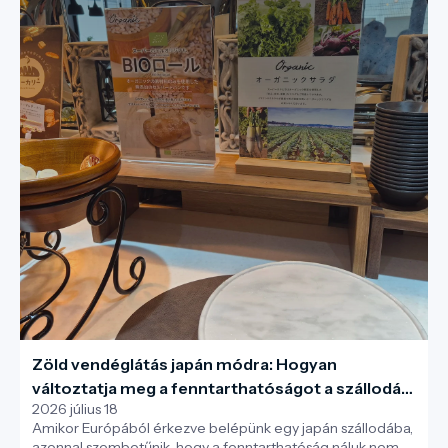
Zöld vendéglátás japán módra: Hogyan
változtatja meg a fenntarthatóságot a szállodák
2026 július 18
új generációja
Amikor Európából érkezve belépünk egy japán szállodába,
azonnal szembetűnik, hogy a fenntarthatóság náluk nem