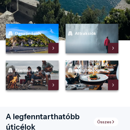
Desztinációk
Attrakciók
Események
Gasztronómia
A legfenntarthatóbb
Összes
úticélok