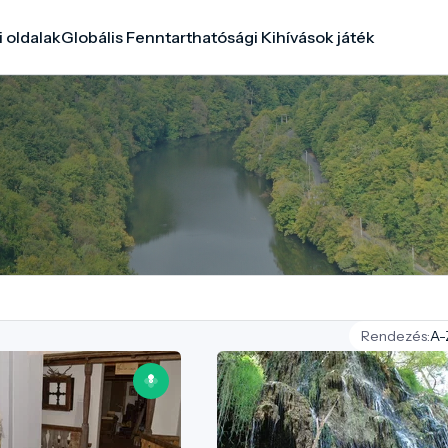
i oldalak
Globális Fenntarthatósági Kihívások játék
Rendezés: