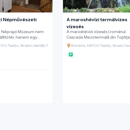
zi Népművészeti
A maroshévízi termálvizes
vízesés
i Néprajzi Múzeum nem
A maroshévízi vízesés (románul
állítótér, hanem egy
Cascada Mezotermală din Toplița
ely a helyi közösség
különleges, mésztufa-képződmé
00 Toplița, Strada Libertății 7
Románia, 535700 Toplița, Strada Ca
znapjait és ünnepeit tárja
termálvízesés, amely Maroshévíz 
ban alapított, majd 2006-
egyik legszebb természeti
ezett múzeum a Toplițai
látványossága. A vízesés
zpont részeként működik,
különlegessége, hogy meleg, 26
együttműködik a „Rapsodia
°C-os ásványvíz alkotja, amely
népi együttessel, hogy
természetes módon tör elő a föld
a hagyományokat.
majd egy mészkőteraszról zúdul a
mintegy 10 méteres magasságból