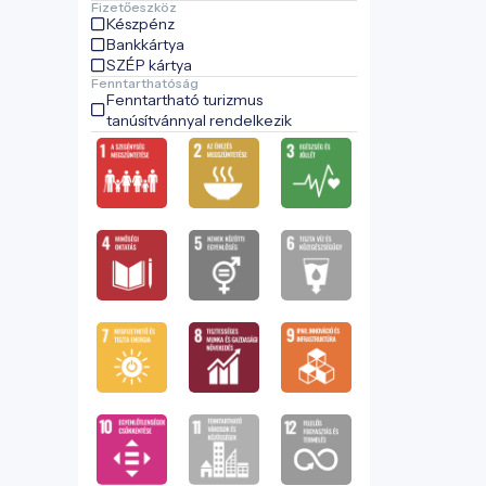
Fizetőeszköz
Készpénz
Bankkártya
SZÉP kártya
Fenntarthatóság
Fenntartható turizmus
tanúsítvánnyal rendelkezik