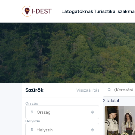
Ugrás
Látogatóknak
Turisztikai szakma
a
tartalomra
Szűrők
Visszaállítás
2 találat
Ország
Helyszín