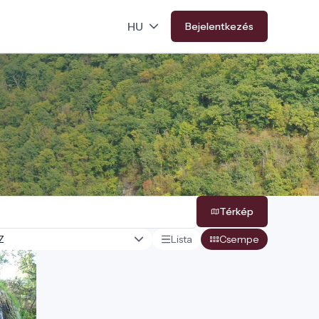
Bejelentkezés
Térkép
Lista
Csempe