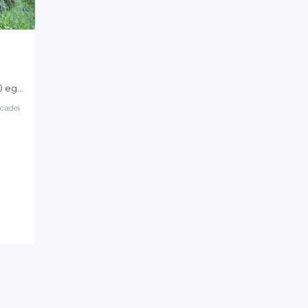
) egy
nyes
scadei
város
–27
ből,
lá
.