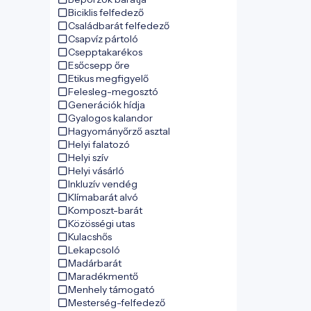
Biciklis felfedező
Családbarát felfedező
Csapvíz pártoló
Csepptakarékos
Esőcsepp őre
Etikus megfigyelő
Felesleg-megosztó
Generációk hídja
Gyalogos kalandor
Hagyományőrző asztal
Helyi falatozó
Helyi szív
Helyi vásárló
Inkluzív vendég
Klímabarát alvó
Komposzt-barát
Közösségi utas
Kulacshős
Lekapcsoló
Madárbarát
Maradékmentő
Menhely támogató
Mesterség-felfedező