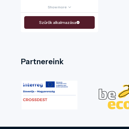
Show more
Szűrők alkalmazása
Partnereink