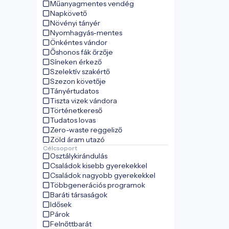
Műanyagmentes vendég
Napkövető
Növényi tányér
Nyomhagyás-mentes
Önkéntes vándor
Őshonos fák őrzője
Síneken érkező
Szelektív szakértő
Szezon követője
Tányértudatos
Tiszta vizek vándora
Történetkereső
Tudatos lovas
Zero-waste reggeliző
Zöld áram utazó
Célcsoport
Osztálykirándulás
Családok kisebb gyerekekkel
Családok nagyobb gyerekekkel
Többgenerációs programok
Baráti társaságok
Idősek
Párok
Felnőttbarát