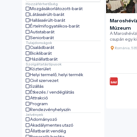
Hozzáférhetőség
Mozgásákorlátozott-barát
Látássérült-barát
Hallássérült-barát
Maroshéví
Értelmifogyatékos-barát
Múzeum
Autistabarát
A Maroshévíz
Seniorbarát
csupán egy ki
Tulajdonságok
időutazás, am
Családbarát
Románia, 5357
múltját, hétkö
Biciklibarát
fel. Az 1998-
Háziállatbarát
ban újjászerv
Szolgáltatástípusok
Kulturális Kö
Közterület
és szorosan 
Helyi termelő, helyi termék
Călimanilor” 
Civil szervezet
élővé tegye 
Szállás
Étkezés / vendéglátás
Attrakció
Program
Rendezvényhelyszín
Jelvények
Adományozó
Akadálymentes utazó
Állatbarát vendég
Beporzók barátja