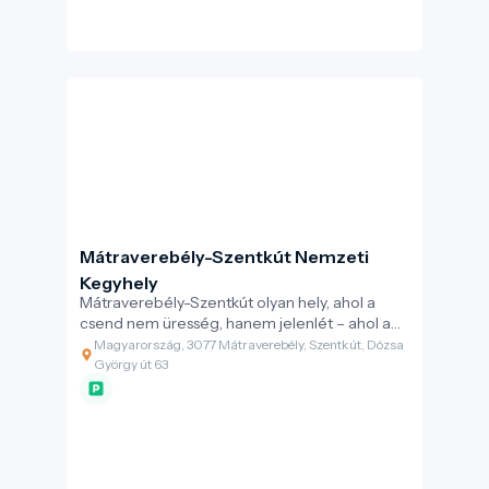
Mátraverebély-Szentkút Nemzeti
Kegyhely
Mátraverebély-Szentkút olyan hely, ahol a
csend nem üresség, hanem jelenlét – ahol a
víz nemcsak oltja a szomjat, hanem megnyitja
Magyarország, 3077 Mátraverebély, Szentkút, Dózsa
a lelket is. Egy zarándokhely, amely egyszerre
György út 63
őrzi a múltat, formálja a jelent, és felelősséget
vállal a jövőért – méltó célpontja a
fenntartható és értékalapú turizmusnak.