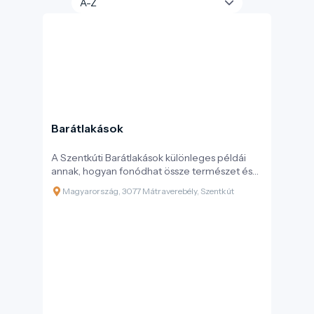
Barátlakások
A Szentkúti Barátlakások különleges példái
annak, hogyan fonódhat össze természet és
spiritualitás, földtörténet és emberi jelenlét,
Magyarország, 3077 Mátraverebély, Szentkút
miközben a fenntartható turizmus szemlélete
lehetővé teszi, hogy ezeket az értékeket a
jövő generációi számára is megőrizzük. A
helyszín gyalogosan is könnyen
megközelíthető, és kiválóan integrálható a
térség tematikus túraútvonalaihoz,
geoturisztikai programjaihoz és környezeti
nevelési tevékenységeihez.