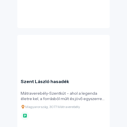
Szent László hasadék
Mátraverebély-Szentkút – ahol a legenda
életre kel, a forrásból múlt és jövő egyszerre
fakad, és ahol a látogatás valóban értéket
Magyarország, 3077 Mátraverebély
teremt: önmagadban, a közösségben és a
természetben is.