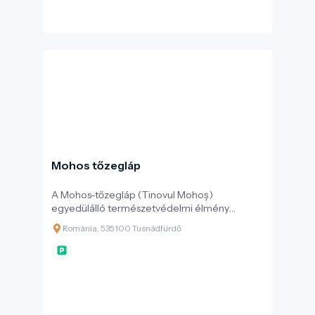
Mohos tőzegláp
A Mohos-tőzegláp (Tinovul Mohoș)
egyedülálló természetvédelmi élmény
Székelyföldön, a Csomád-hegység 1 050
Románia, 535100 Tusnádfürdő
méteres magasságában. Ez a második, a
Szent Anna-tótól mindössze egy keskeny
nyereg választja el, egykor nagyobb
kiterjedésű krátertó maradványa. Ma egy
vastag, akár 10 méteres tőzegréteg borítja a
80 hektáros lapos vidéket – mely terület