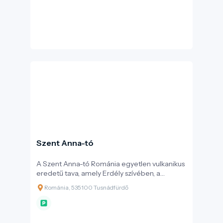
négyszer nagyobb volt egykor a Szent Anna-
tónál. A Mohos magában hordozza Európa
botanikai ritkaságait: megtalálható itt a
kereklevelű harmatfű – Erdély egyetlen
húsevő növénye – emellett tőzegáfonya,
vörös és fekete áfonya, tőzegrozmaring, lápi
álszittyó és több mint 20 mohafaj él itt.
Szent Anna-tó
A Szent Anna-tó Románia egyetlen vulkanikus
eredetű tava, amely Erdély szívében, a
Csomád–Bálványos térségben fekvő Kozmás–
Románia, 535100 Tusnádfürdő
Tusnád–Lázárfalva vonzáskörzetében
található. Kristálykék vize és gyertyatartó
alakjáról ismert kráterfalai misztikusan hatnak,
miközben mélyebb üzenetet hordoznak: a