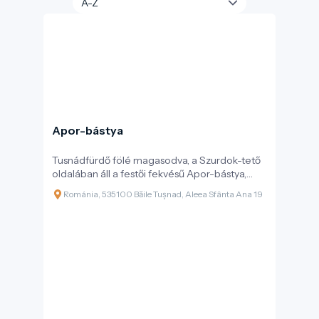
Apor-bástya
Tusnádfürdő fölé magasodva, a Szurdok-tető
oldalában áll a festői fekvésű Apor-bástya,
amely nemcsak kilátóként, hanem kulturális
Románia, 535100 Băile Tușnad, Aleea Sfânta Ana 19
emlékhelyként is fontos szerepet tölt be a
térség életében. A 19. század végén, 1883-ban
épült építmény báró Apor Károly
kezdeményezésére valósult meg, azzal a
céllal, hogy a fürdővendégek számára pihenő-
és kilátópontként szolgáljon – így a bástya
soha nem töltött be katonai funkciót.