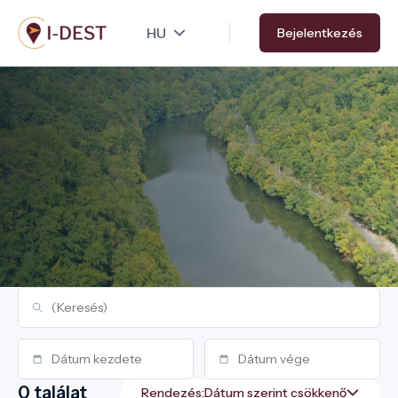
Ugrás
Bejelentkezés
a
tartalomra
0 találat
Rendezés: