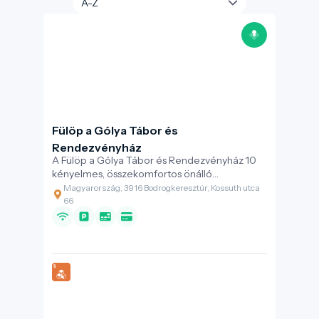
Fülöp a Gólya Tábor és
Rendezvényház
A Fülöp a Gólya Tábor és Rendezvényház 10
kényelmes, összekomfortos önálló
apartmanházzal, közösségi terekkel ls vízi
Magyarország, 3916 Bodrogkeresztúr, Kossuth utca
turisztikai sporteszközök bérlési lehetőségével
66
várja a vendégeket.