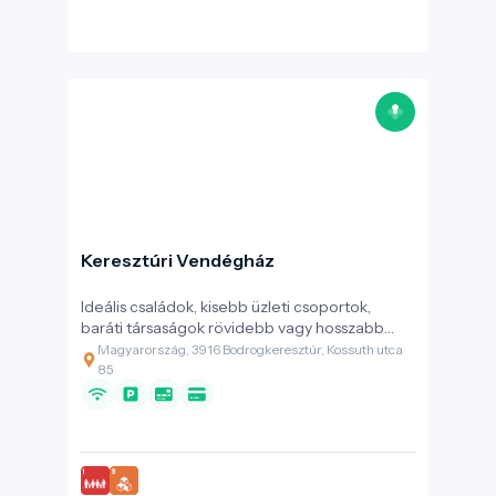
Keresztúri Vendégház
Ideális családok, kisebb üzleti csoportok,
baráti társaságok rövidebb vagy hosszabb
távú tartózkodására. Nyugodt, csendes belső
Magyarország, 3916 Bodrogkeresztúr, Kossuth utca
udvarban található, biztonságos, gyerekbarát,
85
akadálymentesített szállás.