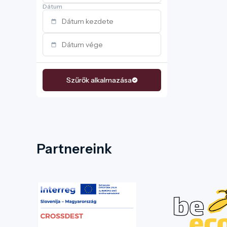
Dátum
Szűrők alkalmazása
Partnereink