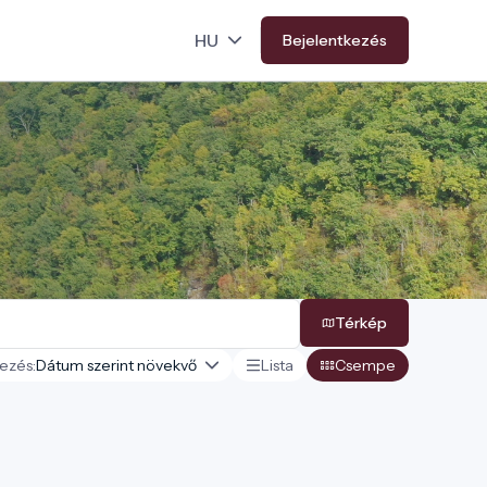
Bejelentkezés
Térkép
ezés:
Lista
Csempe