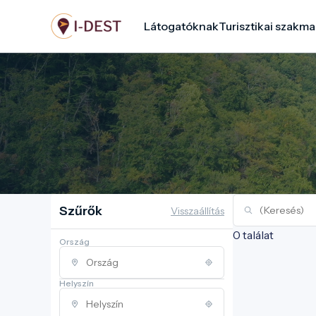
Ugrás
Látogatóknak
Turisztikai szakma
a
tartalomra
Szűrők
Visszaállítás
0 találat
Ország
Helyszín