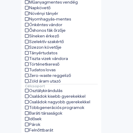
Műanyagmentes vendég
Napkövető
Növényi tányér
Nyomhagyás-mentes
Önkéntes vándor
Őshonos fák őrzője
Síneken érkező
Szelektív szakértő
Szezon követője
Tányértudatos
Tiszta vizek vándora
Történetkereső
Tudatos lovas
Zero-waste reggeliző
Zöld áram utazó
Célcsoport
Osztálykirándulás
Családok kisebb gyerekekkel
Családok nagyobb gyerekekkel
Többgenerációs programok
Baráti társaságok
Idősek
Párok
Felnőttbarát