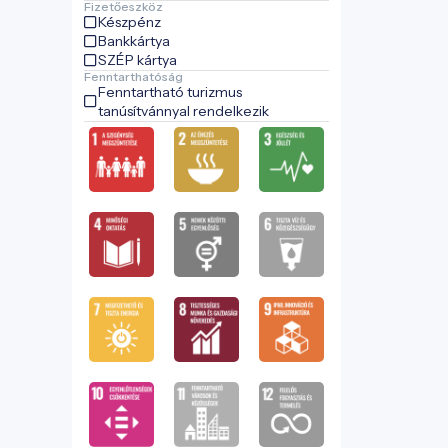
Fizetőeszköz
Készpénz
Bankkártya
SZÉP kártya
Fenntarthatóság
Fenntartható turizmus
tanúsítvánnyal rendelkezik