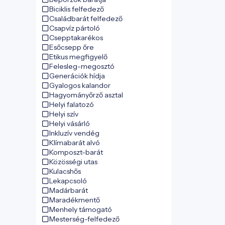
Biciklis felfedező
Családbarát felfedező
Csapvíz pártoló
Csepptakarékos
Esőcsepp őre
Etikus megfigyelő
Felesleg-megosztó
Generációk hídja
Gyalogos kalandor
Hagyományőrző asztal
Helyi falatozó
Helyi szív
Helyi vásárló
Inkluzív vendég
Klímabarát alvó
Komposzt-barát
Közösségi utas
Kulacshős
Lekapcsoló
Madárbarát
Maradékmentő
Menhely támogató
Mesterség-felfedező