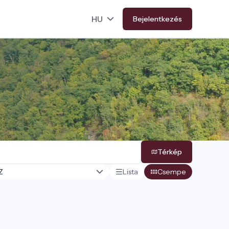
Bejelentkezés
Térkép
Lista
Csempe