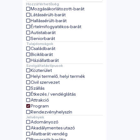
Hozzáférhetőség
Mozgásákorlátozott-barát
Látássérült-barát
Hallássérült-barát
Értelmifogyatékos-barát
Autistabarát
Seniorbarát
Tulajdonságok
Családbarát
Biciklibarát
Háziállatbarát
Szolgáltatástípusok
Közterület
Helyi termelő, helyi termék
Civil szervezet
Szállás
Étkezés / vendéglátás
Attrakció
Program
Rendezvényhelyszín
Jelvények
Adományozó
Akadálymentes utazó
Állatbarát vendég
Beporzók barátja