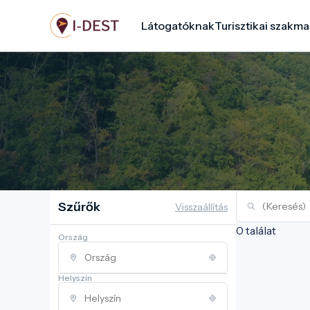
Ugrás
Látogatóknak
Turisztikai szakma
a
tartalomra
Szűrők
Visszaállítás
0 találat
Ország
Helyszín