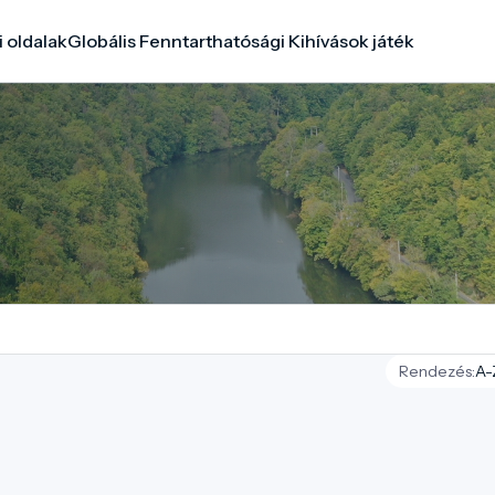
i oldalak
Globális Fenntarthatósági Kihívások játék
Rendezés: