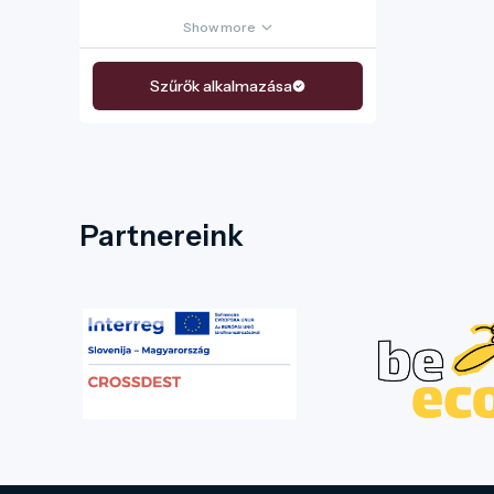
Show more
Szűrők alkalmazása
Partnereink