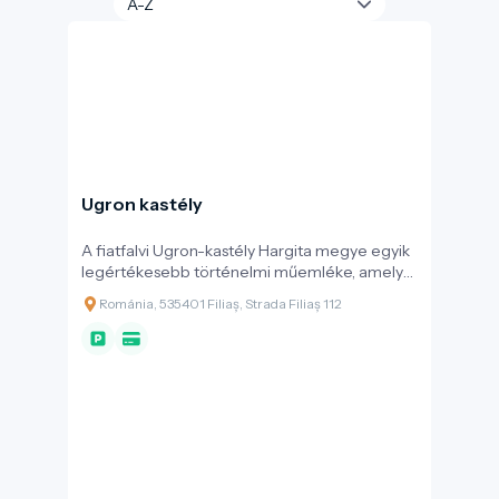
Ugron kastély
A fiatfalvi Ugron-kastély Hargita megye egyik
legértékesebb történelmi műemléke, amely
több mint 550 éves múltat őriz a Nyikó mente
Románia, 535401 Filiaș, Strada Filiaș 112
szívében.