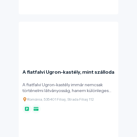
A fiatfalvi Ugron-kastély, mint szálloda
A fiatfalvi Ugron-kastély immár nemcsak
történelmi látványosság, hanem különleges
szálláshely is azok számára, akik nem
Románia, 535401 Filiaș, Strada Filiaș 112
mindennapi élményre vágynak. A 2021–2024
közötti műemléki felújítás során a kastély belső
terei teljesen megújultak, a vendégek
kényelmét pedig a modern szállodai
igényekhez igazodva alakították ki –
ugyanakkor megőrizve a 19. századi nemesi