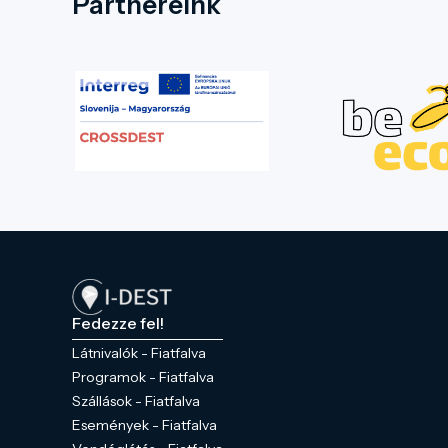
Partnereink
Fedezze fel!
Látnivalók - Fiatfalva
Programok - Fiatfalva
Szállások - Fiatfalva
Események - Fiatfalva