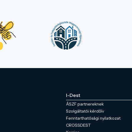
I-Dest
ÁSZF partnereknek
Szolgáltatói kérdőív
Fenntarthatósági nyilatkozat
CROSSDEST