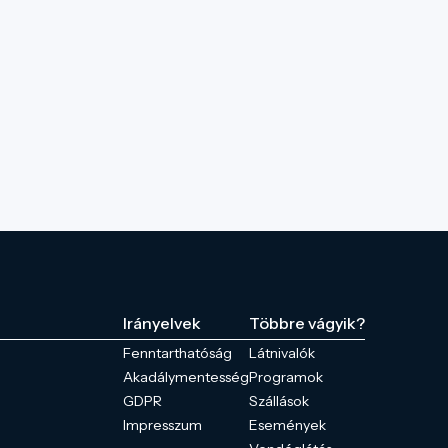
Irányelvek
Többre vágyik?
Fenntarthatóság
Látnivalók
Akadálymentesség
Programok
GDPR
Szállások
Impresszum
Események