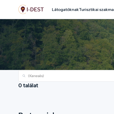
Ugrás
Látogatóknak
Turisztikai szakma
a
tartalomra
0 találat