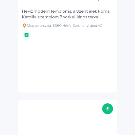
Hévíz modern temploma, a Szentlélek Római
Katolikus templom Bocskai János tervei
alapján épült, a helyi közösség támogatásával,
Magyarország, 8380 Hévíz, Széchenyi utca 40
három év alatt. Felszentelésére 1999.
szeptember 9-én, a „9-esek napján” került sor
Szendi József érsek által.