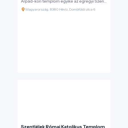
Árpád-kori templom egyike az egregyi Szent
Magdolna templom, mely a 13. század
Magyarország, 8380 Hévíz, Dombföldi utca 6
közepén épülhetett.
Szentlélek Római Katolikus Templom