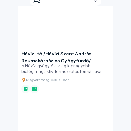
Hévízi-tó /Hévízi Szent András
Reumakórház és Gyógyfürdő/
A Hévízi gyógytó a világ legnagyobb
biológiailag aktív, természetes termál tava,
mely testet és lelket egyaránt felüdít
Magyarország, 8380 Hévíz