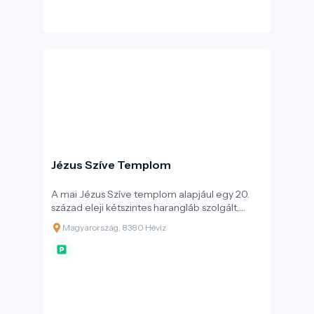
Jézus Szíve Templom
A mai Jézus Szíve templom alapjául egy 20.
század eleji kétszintes harangláb szolgált,
amelyet az 1990-es évek közepén bővítettek
Magyarország, 8380 Hévíz
ki templommá.