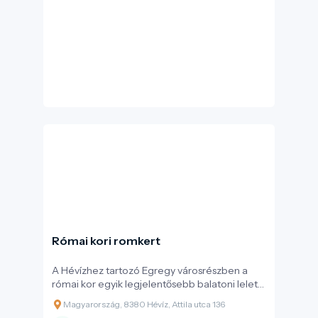
Római kori romkert
A Hévízhez tartozó Egregy városrészben a
római kor egyik legjelentősebb balatoni lelete
került elő: egy Kr. u. 100 körül épült, csaknem
Magyarország, 8380 Hévíz, Attila utca 136
1000 m²-es kővilla, amely oszlopos tornácával