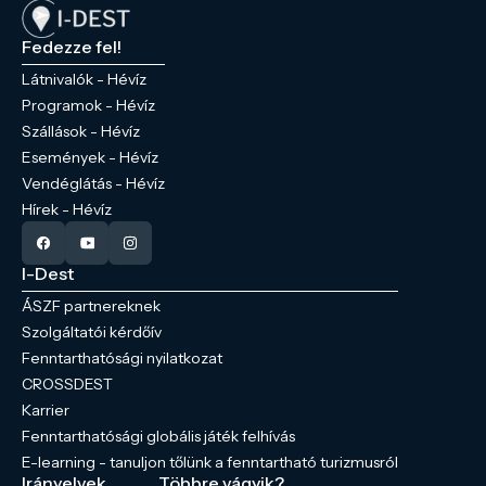
Fedezze fel!
Látnivalók - Hévíz
Programok - Hévíz
Szállások - Hévíz
Események - Hévíz
Vendéglátás - Hévíz
Hírek - Hévíz
I-Dest
ÁSZF partnereknek
Szolgáltatói kérdőív
Fenntarthatósági nyilatkozat
CROSSDEST
Karrier
Fenntarthatósági globális játék felhívás
E-learning - tanuljon tőlünk a fenntartható turizmusról
Irányelvek
Többre vágyik?