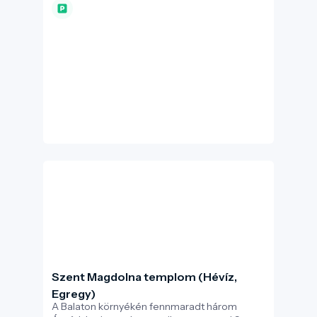
és fürdőmedencéivel a korszak fejlett
fürdőkultúráját tükrözi. A villa és környezete
évszázadokon át lakott volt, és többszöri
átépítés után egészen az V. század elejéig
fennmaradt. A feltárások során Mithras-
szentélyt, gazdasági épületeket és korai
pénzérméket is találtak – mindez arra utal,
hogy a rómaiak nemcsak gazdasági, hanem
spirituális és gyógyászati céllal is
megtelepedtek a csodató környékén.
Szent Magdolna templom (Hévíz,
Egregy)
A Balaton környékén fennmaradt három