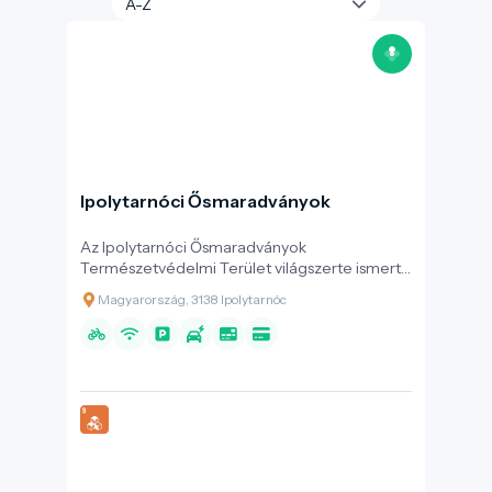
Ipolytarnóci Ősmaradványok
Az Ipolytarnóci Ősmaradványok
Természetvédelmi Terület világszerte ismert
őslénytani lelőhelyként számon tartott. Ez az
Magyarország, 3138 Ipolytarnóc
Európa-diplomás bemutatóhely egy 17 millió
évvel ezelőtti vulkáni katasztrófa által
betemetett területként ismert, amelyet
gyakran az „ősvilági Pompeii”-ként
emlegetnek.