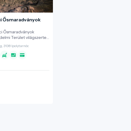
ci Ősmaradványok
óci Ősmaradványok
elmi Terület világszerte
tani lelőhelyként számon
, 3138 Ipolytarnóc
z Európa-diplomás
egy 17 millió évvel
ni katasztrófa által
rületként ismert, amelyet
svilági Pompeii”-ként