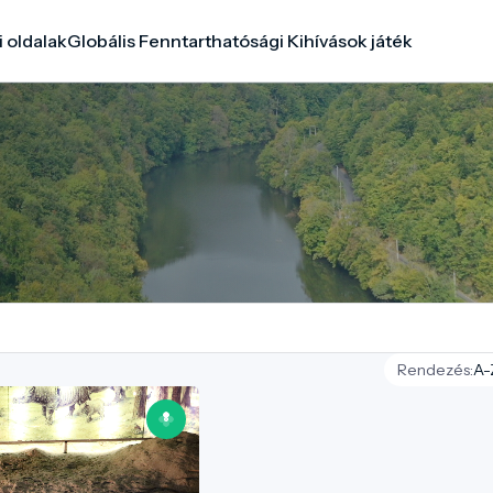
i oldalak
Globális Fenntarthatósági Kihívások játék
Rendezés: