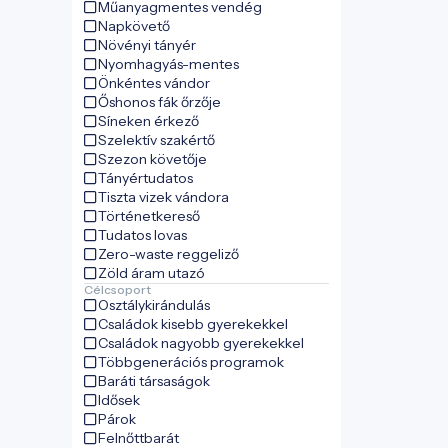
Műanyagmentes vendég
Napkövető
Növényi tányér
Nyomhagyás-mentes
Önkéntes vándor
Őshonos fák őrzője
Síneken érkező
Szelektív szakértő
Szezon követője
Tányértudatos
Tiszta vizek vándora
Történetkereső
Tudatos lovas
Zero-waste reggeliző
Zöld áram utazó
Célcsoport
Osztálykirándulás
Családok kisebb gyerekekkel
Családok nagyobb gyerekekkel
Többgenerációs programok
Baráti társaságok
Idősek
Párok
Felnőttbarát