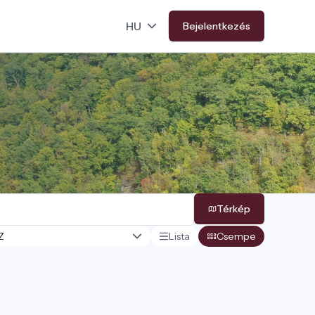
Bejelentkezés
Térkép
Lista
Csempe