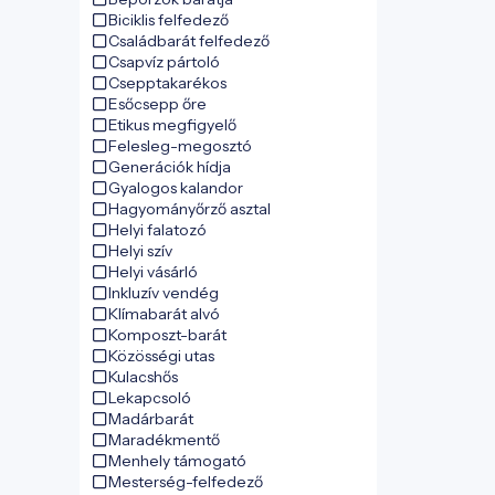
Biciklis felfedező
Családbarát felfedező
Csapvíz pártoló
Csepptakarékos
Esőcsepp őre
Etikus megfigyelő
Felesleg-megosztó
Generációk hídja
Gyalogos kalandor
Hagyományőrző asztal
Helyi falatozó
Helyi szív
Helyi vásárló
Inkluzív vendég
Klímabarát alvó
Komposzt-barát
Közösségi utas
Kulacshős
Lekapcsoló
Madárbarát
Maradékmentő
Menhely támogató
Mesterség-felfedező