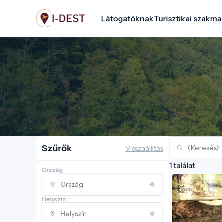
Ugrás
Látogatóknak
Turisztikai szakma
a
tartalomra
Szűrők
Visszaállítás
1 találat
Ország
Helyszín