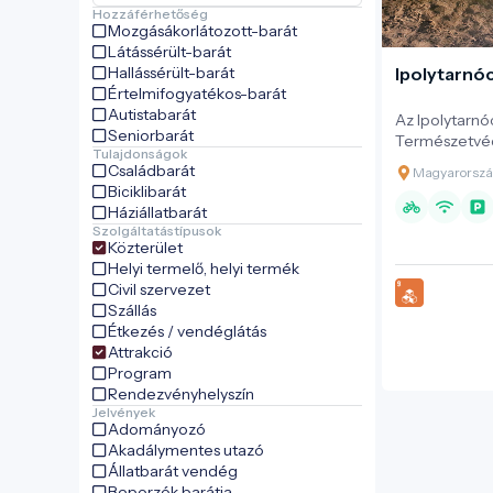
Hozzáférhetőség
Mozgásákorlátozott-barát
Látássérült-barát
Hallássérült-barát
Ipolytarnó
Értelmifogyatékos-barát
Autistabarát
Az Ipolytarn
Seniorbarát
Természetvéd
Tulajdonságok
ismert őslény
Családbarát
Magyarország
tartott. Ez a
Biciklibarát
bemutatóhely 
Háziállatbarát
ezelőtti vulká
Szolgáltatástípusok
betemetett te
Közterület
gyakran az „ő
Helyi termelő, helyi termék
emlegetnek.
Civil szervezet
Szállás
Étkezés / vendéglátás
Attrakció
Program
Rendezvényhelyszín
Jelvények
Adományozó
Akadálymentes utazó
Állatbarát vendég
Beporzók barátja