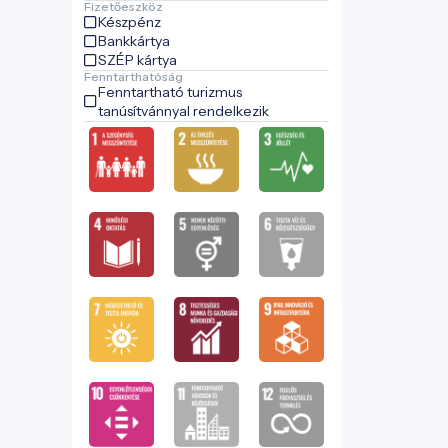
Fizetőeszköz
Készpénz
Bankkártya
SZÉP kártya
Fenntarthatóság
Fenntartható turizmus
tanúsítvánnyal rendelkezik