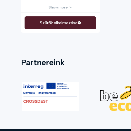
Show more
Szűrők alkalmazása
Partnereink