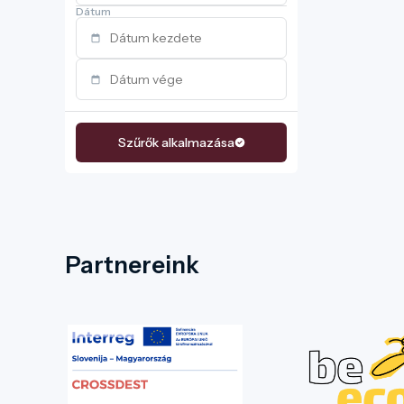
Dátum
Szűrők alkalmazása
Partnereink