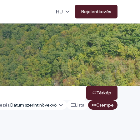
Bejelentkezés
Térkép
ezés:
Lista
Csempe