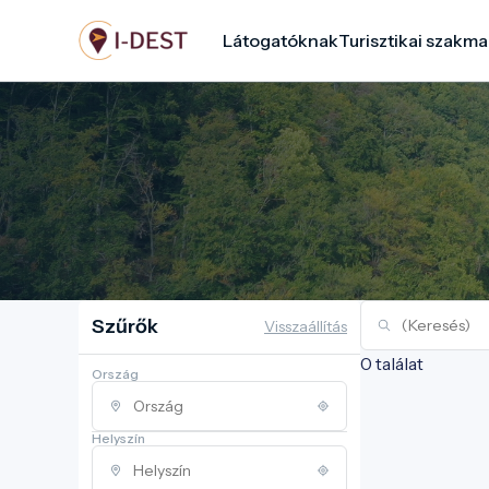
Ugrás
Látogatóknak
Turisztikai szakma
a
tartalomra
Szűrők
Visszaállítás
0 találat
Ország
Helyszín