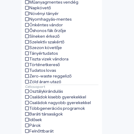
Műanyagmentes vendég
Napkövető
Növényi tányér
Nyomhagyás-mentes
Önkéntes vándor
Őshonos fák őrzője
Síneken érkező
Szelektív szakértő
Szezon követője
Tányértudatos
Tiszta vizek vándora
Történetkereső
Tudatos lovas
Zero-waste reggeliző
Zöld áram utazó
Célcsoport
Osztálykirándulás
Családok kisebb gyerekekkel
Családok nagyobb gyerekekkel
Többgenerációs programok
Baráti társaságok
Idősek
Párok
Felnőttbarát