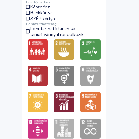
Fizetőeszköz
Készpénz
Bankkártya
SZÉP kártya
Fenntarthatóság
Fenntartható turizmus
tanúsítvánnyal rendelkezik