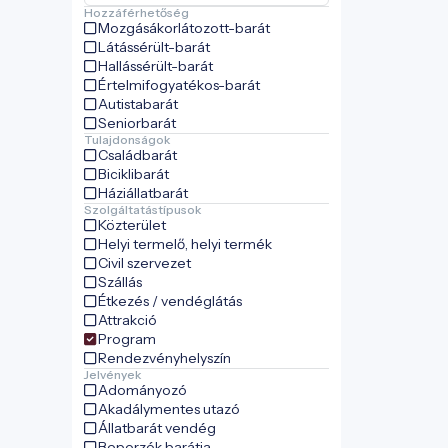
Hozzáférhetőség
Mozgásákorlátozott-barát
Látássérült-barát
Hallássérült-barát
Értelmifogyatékos-barát
Autistabarát
Seniorbarát
Tulajdonságok
Családbarát
Biciklibarát
Háziállatbarát
Szolgáltatástípusok
Közterület
Helyi termelő, helyi termék
Civil szervezet
Szállás
Étkezés / vendéglátás
Attrakció
Program
Rendezvényhelyszín
Jelvények
Adományozó
Akadálymentes utazó
Állatbarát vendég
Beporzók barátja