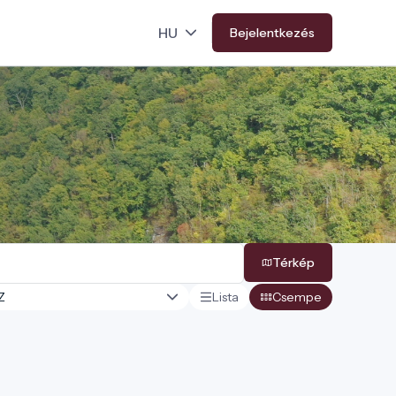
Bejelentkezés
Térkép
Lista
Csempe