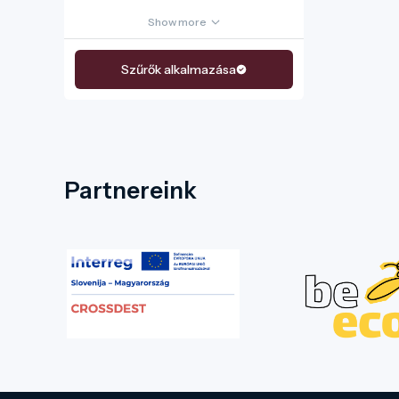
Show more
Szűrők alkalmazása
Partnereink