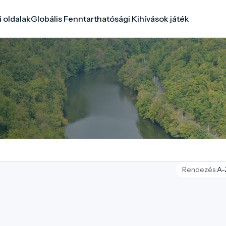
i oldalak
Globális Fenntarthatósági Kihívások játék
Rendezés: