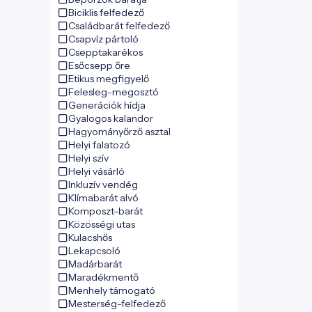
Biciklis felfedező
Családbarát felfedező
Csapvíz pártoló
Csepptakarékos
Esőcsepp őre
Etikus megfigyelő
Felesleg-megosztó
Generációk hídja
Gyalogos kalandor
Hagyományőrző asztal
Helyi falatozó
Helyi szív
Helyi vásárló
Inkluzív vendég
Klímabarát alvó
Komposzt-barát
Közösségi utas
Kulacshős
Lekapcsoló
Madárbarát
Maradékmentő
Menhely támogató
Mesterség-felfedező