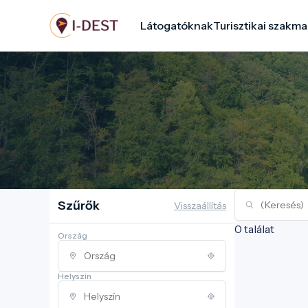
Ugrás
Látogatóknak
Turisztikai szakma
a
tartalomra
Szűrők
Visszaállítás
0 találat
Ország
Helyszín