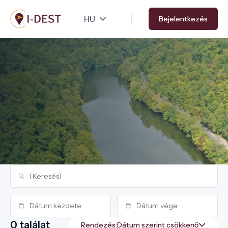
Ugrás
Bejelentkezés
a
tartalomra
0 találat
Rendezés: