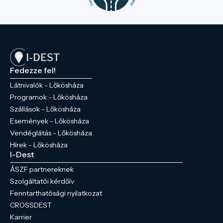
Fedezze fel!
Látnivalók - Lőkösháza
Programok - Lőkösháza
Szállások - Lőkösháza
Események - Lőkösháza
Vendéglátás - Lőkösháza
Hírek - Lőkösháza
I-Dest
ÁSZF partnereknek
Szolgáltatói kérdőív
Fenntarthatósági nyilatkozat
CROSSDEST
Karrier