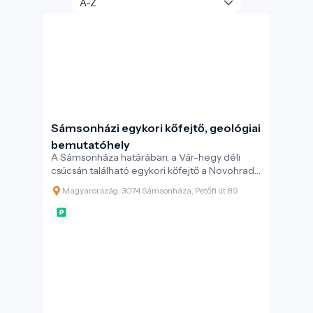
Sámsonházi egykori kőfejtő, geológiai
bemutatóhely
A Sámsonháza határában, a Vár-hegy déli
csúcsán található egykori kőfejtő a Novohrad–
Nógrád UNESCO Globális Geopark egyik
Magyarország, 3074 Sámsonháza, Petőfi út 89
kiemelkedő geoturisztikai helyszíne.