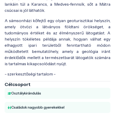
lankáin túl a Karancs, a Medves-fennsík, sőt a Mátra
csúcsai is jól láthatók.
A sámsonházi kőfejtő egy olyan geoturisztikai helyszín,
amely ötvözi a látványos földtani örökséget, a
tudományos értéket és az élményszerű látogatást. A
helyszín tökéletes példája annak, hogyan válhat egy
elhagyott ipari területből fenntartható módon
működtetett bemutatóhely, amely a geológia iránt
érdeklődők mellett a természetbarát látogatók számára
is tartalmas kikapcsolódást nyújt.
- szerkesztőségi tartalom -
Célcsoport
Osztálykirándulás
Családok nagyobb gyerekekkel