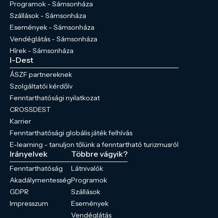
Programok - Sámsonháza
Szállások - Sámsonháza
Események - Sámsonháza
Vendéglátás - Sámsonháza
Hírek - Sámsonháza
I-Dest
ÁSZF partnereknek
Szolgáltatói kérdőív
Fenntarthatósági nyilatkozat
CROSSDEST
Karrier
Fenntarthatósági globális játék felhívás
E-learning - tanuljon tőlünk a fenntartható turizmusról
Irányelvek
Többre vágyik?
Fenntarthatóság
Látnivalók
Akadálymentesség
Programok
GDPR
Szállások
Impresszum
Események
Vendéglátás