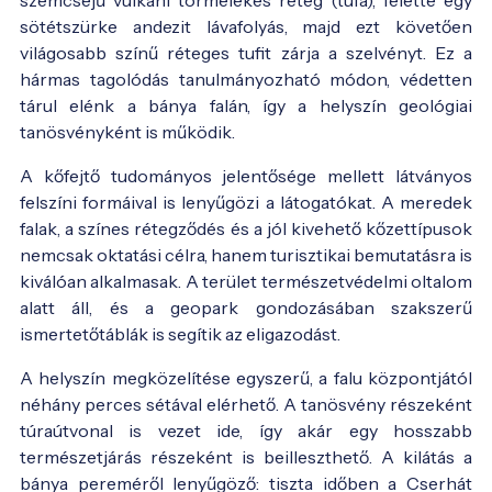
sötétszürke andezit lávafolyás, majd ezt követően
világosabb színű réteges tufit zárja a szelvényt. Ez a
hármas tagolódás tanulmányozható módon, védetten
tárul elénk a bánya falán, így a helyszín geológiai
tanösvényként is működik.
A kőfejtő tudományos jelentősége mellett látványos
felszíni formáival is lenyűgözi a látogatókat. A meredek
falak, a színes rétegződés és a jól kivehető kőzettípusok
nemcsak oktatási célra, hanem turisztikai bemutatásra is
kiválóan alkalmasak. A terület természetvédelmi oltalom
alatt áll, és a geopark gondozásában szakszerű
ismertetőtáblák is segítik az eligazodást.
A helyszín megközelítése egyszerű, a falu központjától
néhány perces sétával elérhető. A tanösvény részeként
túraútvonal is vezet ide, így akár egy hosszabb
természetjárás részeként is beilleszthető. A kilátás a
bánya pereméről lenyűgöző: tiszta időben a Cserhát