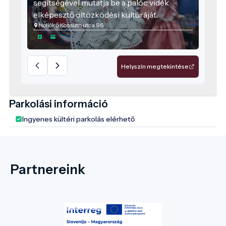
segítségével mutatja be a palóc vidék
elképesztő öltözködési kultúráját.
Hollókő Kossuth utca 96
Helyszín megtekintése
Parkolási információ
Ingyenes kültéri parkolás elérhető
Partnereink