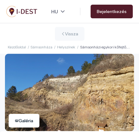
Ugrás
Bejelentkezés
a
tartalomra
Vissza
Kezdőoldal
/
Sámsonháza
/
Helyszínek
/
Sámsonházi egykori kőfejtő,
geológiai bemutatóhely
Galéria