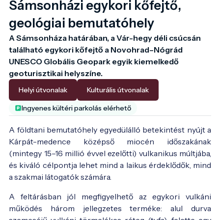
Sámsonházi egykori kőfejtő,
geológiai bemutatóhely
A Sámsonháza határában, a Vár-hegy déli csúcsán 
található egykori kőfejtő a Novohrad–Nógrád 
UNESCO Globális Geopark egyik kiemelkedő 
geoturisztikai helyszíne. 
Helyi útvonalak
Kulturális útvonalak
Ingyenes kültéri parkolás elérhető
A földtani bemutatóhely egyedülálló betekintést nyújt a
Kárpát-medence középső miocén időszakának
(mintegy 15–16 millió évvel ezelőtti) vulkanikus múltjába,
és kiváló célpontja lehet mind a laikus érdeklődők, mind
a szakmai látogatók számára.
A feltárásban jól megfigyelhető az egykori vulkáni
működés három jellegzetes terméke: alul durva
szemcséjű vulkáni törmelékes réteg (tufa), felette egy