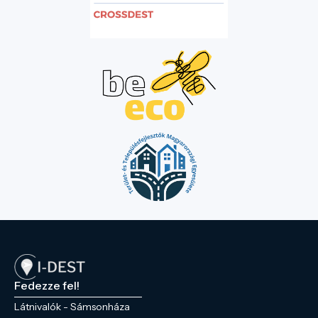
Fedezze fel!
Látnivalók - Sámsonháza