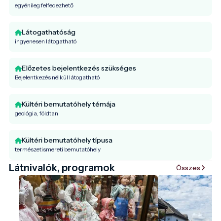
egyénileg felfedezhető
Látogathatóság
ingyenesen látogatható
Előzetes bejelentkezés szükséges
Bejelentkezés nélkül látogatható
Kültéri bemutatóhely témája
geológia, földtan
Kültéri bemutatóhely típusa
természetismereti bemutatóhely
Látnivalók, programok
Összes