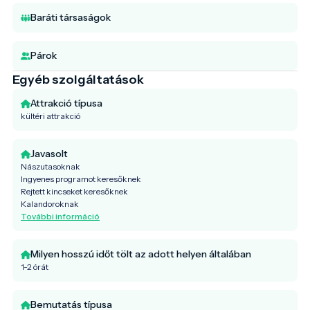
Baráti társaságok
Párok
Egyéb szolgáltatások
Attrakció típusa
kültéri attrakció
Javasolt
Nászutasoknak
Ingyenes programot keresőknek
Rejtett kincseket keresőknek
Kalandoroknak
További információ
Milyen hosszú időt tölt az adott helyen általában
1-2 órát
Bemutatás típusa